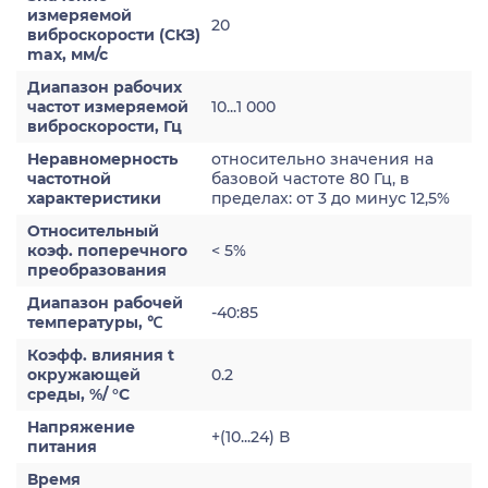
измеряемой
20
виброскорости (СКЗ)
max, мм/с
Диапазон рабочих
частот измеряемой
10...1 000
виброскорости, Гц
Неравномерность
относительно значения на
частотной
базовой частоте 80 Гц, в
характеристики
пределах: от 3 до минус 12,5%
Относительный
коэф. поперечного
< 5%
преобразования
Диапазон рабочей
-40:85
температуры, ℃
Коэфф. влияния t
окружающей
0.2
среды, %/ °С
Напряжение
+(10...24) В
питания
Время