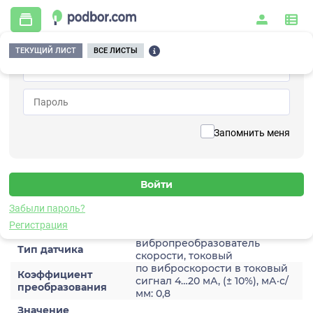
ТЕКУЩИЙ ЛИСТ
ВСЕ ЛИСТЫ
Главная
/
Контрольно-измерительные приборы и автоматика
/
Датчики
/
Виброскорости
/
2A253HA-20
Вернуться к списку
Запомнить меня
2A253HA-20
Датчик виброскороости
Забыли пароль?
Характеристики
Регистрация
вибропреобразователь
Тип датчика
скорости, токовый
по виброскорости в токовый
Коэффициент
сигнал 4…20 мА, (± 10%), мА·с/
преобразования
мм: 0,8
Значение