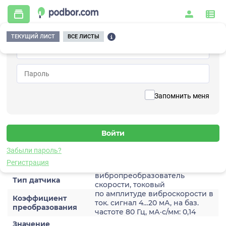
ТЕКУЩИЙ ЛИСТ
ВСЕ ЛИСТЫ
Главная
/
Контрольно-измерительные приборы и автоматика
/
Датчики
/
Виброскорости
/
2A202TA-80(T1)
Вернуться к списку
Запомнить меня
2A202TA-80(T1)
Датчик виброскороости
Забыли пароль?
Характеристики
Регистрация
вибропреобразователь
Тип датчика
скорости, токовый
по амплитуде виброскорости в
Коэффициент
ток. сигнал 4…20 мА, на баз.
преобразования
частоте 80 Гц, мА·с/мм: 0,14
Значение