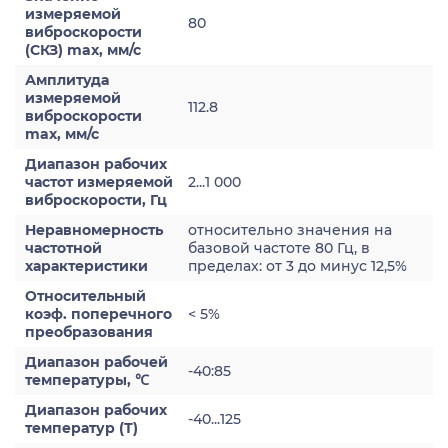
измеряемой
80
виброскорости
(СКЗ) max, мм/с
Амплитуда
измеряемой
112.8
виброскорости
max, мм/с
Диапазон рабочих
частот измеряемой
2...1 000
виброскорости, Гц
Неравномерность
относительно значения на
частотной
базовой частоте 80 Гц, в
характеристики
пределах: от 3 до минус 12,5%
Относительный
коэф. поперечного
< 5%
преобразования
Диапазон рабочей
-40:85
температуры, ℃
Диапазон рабочих
-40...125
температур (Т)