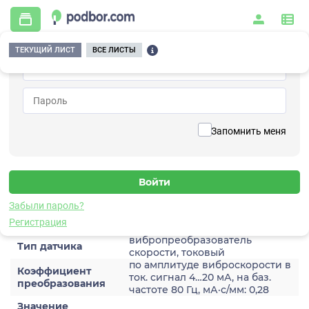
ТЕКУЩИЙ ЛИСТ
ВСЕ ЛИСТЫ
Главная
/
Контрольно-измерительные приборы и автоматика
/
Датчики
/
Виброскорости
/
2A201TH-40(T1)
Вернуться к списку
Запомнить меня
2A201TH-40(T1)
Датчик виброскороости
Забыли пароль?
Характеристики
Регистрация
вибропреобразователь
Тип датчика
скорости, токовый
по амплитуде виброскорости в
Коэффициент
ток. сигнал 4…20 мА, на баз.
преобразования
частоте 80 Гц, мА·с/мм: 0,28
Значение