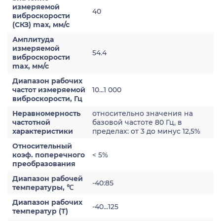
измеряемой
40
виброскорости
(СКЗ) max, мм/с
Амплитуда
измеряемой
54.4
виброскорости
max, мм/с
Диапазон рабочих
частот измеряемой
10...1 000
виброскорости, Гц
Неравномерность
относительно значения на
частотной
базовой частоте 80 Гц, в
характеристики
пределах: от 3 до минус 12,5%
Относительный
коэф. поперечного
< 5%
преобразования
Диапазон рабочей
-40:85
температуры, ℃
Диапазон рабочих
-40...125
температур (Т)