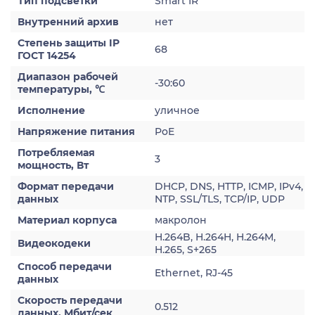
Тип подсветки
Smart IR
Внутренний архив
нет
Степень защиты IP
68
ГОСТ 14254
Диапазон рабочей
-30:60
температуры, ℃
Исполнение
уличное
Напряжение питания
PoE
Потребляемая
3
мощность, Вт
Формат передачи
DHCP, DNS, HTTP, ICMP, IPv4,
данных
NTP, SSL/TLS, TCP/IP, UDP
Материал корпуса
макролон
H.264B, H.264H, H.264M,
Видеокодеки
H.265, S+265
Способ передачи
Ethernet, RJ-45
данных
Скорость передачи
0.512
данных, Мбит/сек