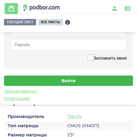
ТЕКУЩИЙ ЛИСТ
ВСЕ ЛИСТЫ
Главная
/
Видеонаблюдение
/
Видеокамеры
/
IP
/
TC-C321N Spec:I3/E/Y/2.8mm/V2.0
Вернуться к списку
Запомнить меня
TC-C321N
Spec:I3/E/Y/2.8mm/V2.0
Видеокамера IP
Забыли пароль?
Регистрация
Характеристики
Производитель
Tiandy
Тип матрицы
CMOS (КМОП)
Размер матрицы
1/3″