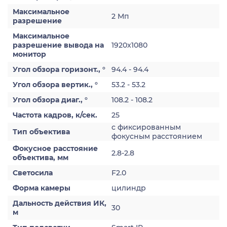
Максимальное
2 Мп
разрешение
Максимальное
разрешение вывода на
1920x1080
монитор
Угол обзора горизонт., °
94.4 - 94.4
Угол обзора вертик., °
53.2 - 53.2
Угол обзора диаг., °
108.2 - 108.2
Частота кадров, к/сек.
25
с фиксированным
Тип объектива
фокусным расстоянием
Фокусное расстояние
2.8-2.8
объектива, мм
Светосила
F2.0
Форма камеры
цилиндр
Дальность действия ИК,
30
м