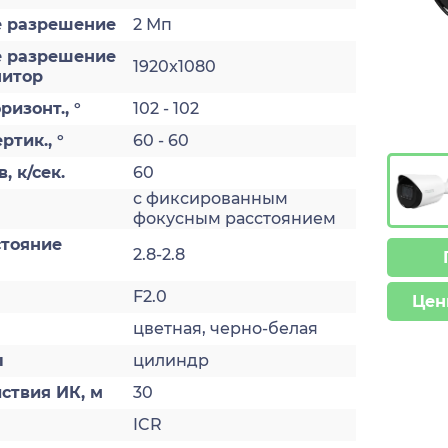
 разрешение
2 Мп
 разрешение
1920x1080
нитор
ризонт., °
102 - 102
ртик., °
60 - 60
, к/сек.
60
с фиксированным
а
фокусным расстоянием
стояние
2.8-2.8
F2.0
Цен
цветная, черно-белая
ы
цилиндр
ствия ИК, м
30
ICR