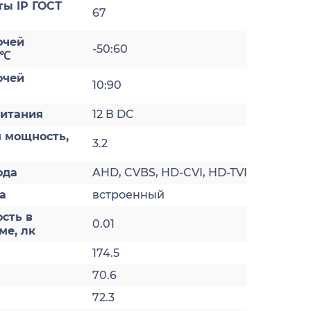
ты IP ГОСТ
67
очей
-50:60
 ℃
очей
10:90
итания
12 В DC
 мощность,
3.2
ода
AHD, CVBS, HD-CVI, HD-TVI
а
встроенный
сть в
0.01
ме, лк
174.5
70.6
72.3