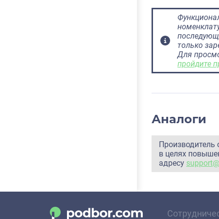
Функционал
номенклату
последующ
только за
Для просм
пройдите п
Аналоги
Производитель 
в целях повышен
адресу
support
Сотрудниче