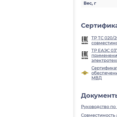
Вес, г
Сертифика
ТР ТС 020/
совместимо
ТР ЕАЭС 03
применения
электротех
Сертификат
обеспечени
МВД
Документ
Руководство по
Совместимость 