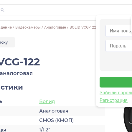
юдение
/
Видеокамеры
/
Аналоговые
/
BOLID VCG-122
иску
VCG-122
аналоговая
истики
Забыли парол
Регистрация
ь
Болид
Аналоговая
CMOS (КМОП)
цы
1/1.2"