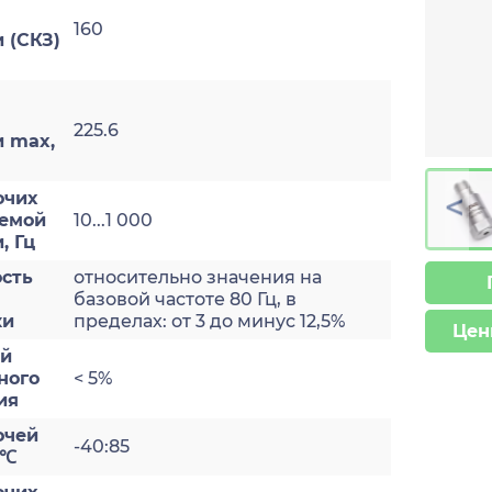
160
 (СКЗ)
225.6
и max,
>
очих
яемой
10...1 000
, Гц
сть
относительно значения на
базовой частоте 80 Гц, в
ки
пределах: от 3 до минус 12,5%
Цен
ый
ного
< 5%
ия
очей
-40:85
 ℃