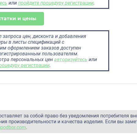
есь
или
пройдите процедуру регистрации
.
статки и цены
 запроса цен, дисконта и добавления
ры в листы спецификаций с
им оформлением заказов доступен
регистрированным пользователям.
отра персональных цен
авторизуйтесь
или
роцедуру регистрации
.
оставляет за собой право без уведомления потребителя вн
ия производительности и качества изделия. Если вы заме
@podbor.com
.