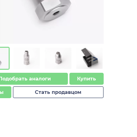
>
Подобрать аналоги
Купить
ы
Стать продавцом