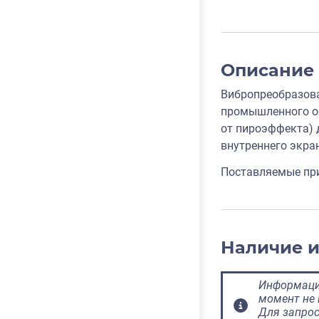
Описание
Вибропреобразова
промышленного об
от пироэффекта) 
внутреннего экра
Поставляемые пр
Наличие 
Информация
момент не 
Для запрос