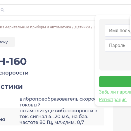
-измерительные приборы и автоматика
/
Датчики
/
Виброскорости
/
2A2
иску
H-160
скороости
истики
Забыли парол
вибропреобразователь скорости,
Регистрация
токовый
по амплитуде виброскорости в
ток. сигнал 4…20 мА, на баз.
ия
частоте 80 Гц, мА·с/мм: 0,7