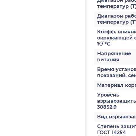
Диапазон раб
температур (Т
Диапазон раб
температур (Т
Коэфф. влияни
окружающей с
%/ °С
Напряжение
питания
Время устано
показаний, се
Материал кор
Уровень
взрывозащиты
30852.9
Вид взрывоз
Степень защи
ГОСТ 14254