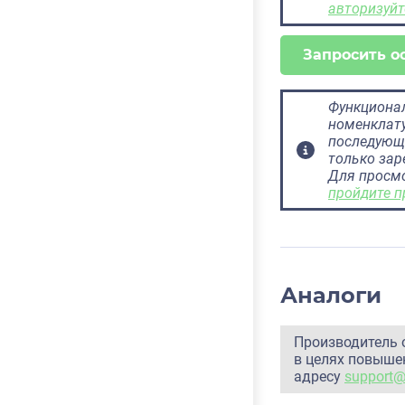
авторизуйт
Запросить о
Функционал
номенклату
последующ
только за
Для просм
пройдите п
Аналоги
Производитель 
в целях повышен
адресу
support