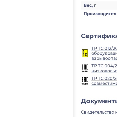
Вес, г
Производител
Сертифика
ТР ТС 012/2
оборудован
взрывоопа
ТР ТС 004/
низковольт
ТР ТС 020/
совместимо
Документ
Свидетельство 