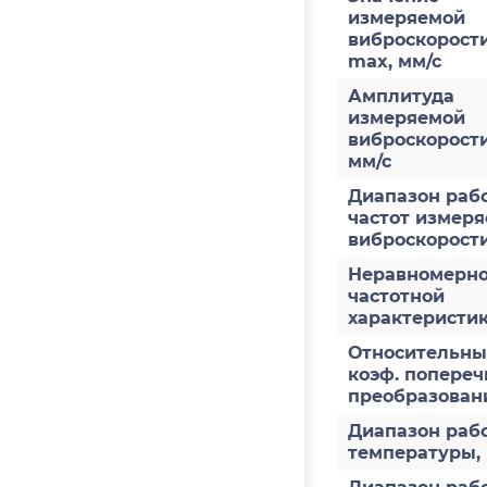
измеряемой
виброскорости
max, мм/с
Амплитуда
измеряемой
виброскорост
мм/с
Диапазон раб
частот измер
виброскорости
Неравномерно
частотной
характеристи
Относительн
коэф. попереч
преобразован
Диапазон раб
температуры,