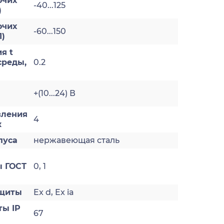
очих
-40...125
)
очих
-60...150
1)
я t
реды,
0.2
+(10...24) В
вления
4
к
пуса
нержавеющая сталь
 ГОСТ
0, 1
ащиты
Ex d, Ex ia
ты IP
67