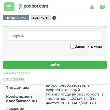
ТЕКУЩИЙ ЛИСТ
ВСЕ ЛИСТЫ
Главная
/
Контрольно-измерительные приборы и автоматика
/
Датчики
/
Виброскорости
/
2A201TH-40
Вернуться к списку
Запомнить меня
2A201TH-40
Датчик виброскороости
Забыли пароль?
Характеристики
Регистрация
вибропреобразователь
Тип датчика
скорости, токовый
по амплитуде виброскорости в
Коэффициент
ток. сигнал 4…20 мА, на баз.
преобразования
частоте 80 Гц, мА·с/мм: 0,28
Значение