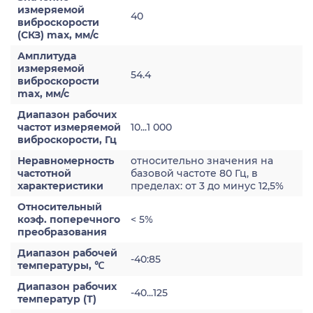
измеряемой
40
виброскорости
(СКЗ) max, мм/с
Амплитуда
измеряемой
54.4
виброскорости
max, мм/с
Диапазон рабочих
частот измеряемой
10...1 000
виброскорости, Гц
Неравномерность
относительно значения на
частотной
базовой частоте 80 Гц, в
характеристики
пределах: от 3 до минус 12,5%
Относительный
коэф. поперечного
< 5%
преобразования
Диапазон рабочей
-40:85
температуры, ℃
Диапазон рабочих
-40...125
температур (Т)