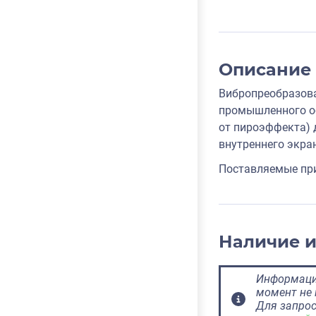
Описание
Вибропреобразова
промышленного об
от пироэффекта) 
внутреннего экра
Поставляемые при
Наличие 
Информация
момент не 
Для запрос