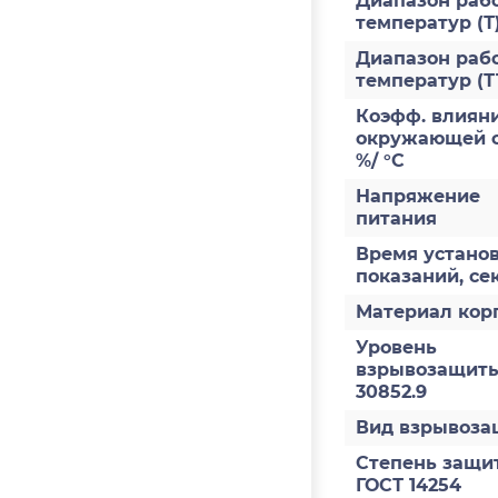
Диапазон раб
температур (Т
Диапазон раб
температур (Т
Коэфф. влияни
окружающей с
%/ °С
Напряжение
питания
Время устано
показаний, се
Материал кор
Уровень
взрывозащиты
30852.9
Вид взрывоз
Степень защи
ГОСТ 14254