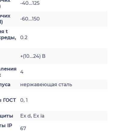
очих
-40...125
)
очих
-60...150
1)
я t
реды,
0.2
+(10...24) В
вления
4
к
пуса
нержавеющая сталь
 ГОСТ
0, 1
ащиты
Ex d, Ex ia
ты IP
67