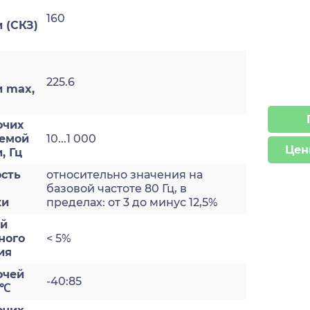
160
 (СКЗ)
225.6
и max,
очих
яемой
10...1 000
Цен
, Гц
сть
относительно значения на
базовой частоте 80 Гц, в
ки
пределах: от 3 до минус 12,5%
ый
ного
< 5%
ия
очей
-40:85
 ℃