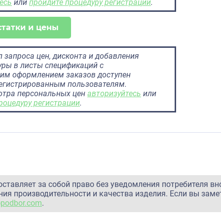
есь
или
пройдите процедуру регистрации
.
статки и цены
 запроса цен, дисконта и добавления
ры в листы спецификаций с
им оформлением заказов доступен
регистрированным пользователям.
отра персональных цен
авторизуйтесь
или
роцедуру регистрации
.
оставляет за собой право без уведомления потребителя вн
ия производительности и качества изделия. Если вы заме
@podbor.com
.