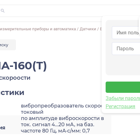
-измерительные приборы и автоматика
/
Датчики
/
Виброскорости
/
2A2
иску
A-160(T)
скороости
истики
Забыли парол
вибропреобразователь скорости,
Регистрация
токовый
по амплитуде виброскорости в
ток. сигнал 4…20 мА, на баз.
ия
частоте 80 Гц, мА·с/мм: 0,7