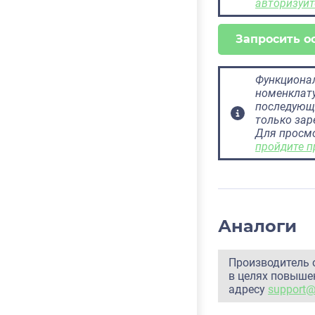
авторизуйт
Запросить о
Функционал
номенклату
последующ
только за
Для просм
пройдите п
Аналоги
Производитель 
в целях повышен
адресу
support