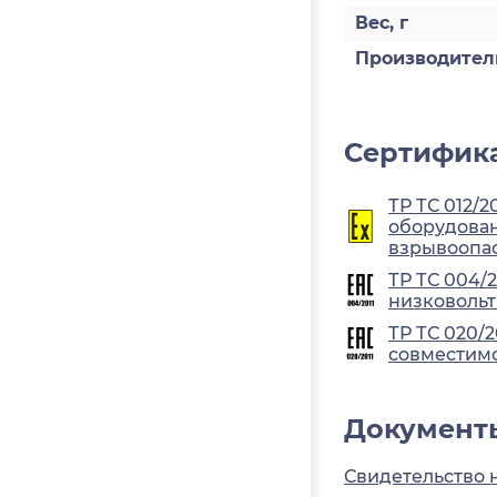
Вес, г
Производител
Сертифика
ТР ТС 012/2
оборудован
взрывоопа
ТР ТС 004/
низковольт
ТР ТС 020/
совместимо
Документ
Свидетельство 