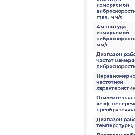
измеряемой
виброскорости
max, мм/с
Амплитуда
измеряемой
виброскорост
мм/с
Диапазон раб
частот измер
виброскорости
Неравномерно
частотной
характеристи
Относительн
коэф. попереч
преобразован
Диапазон раб
температуры,