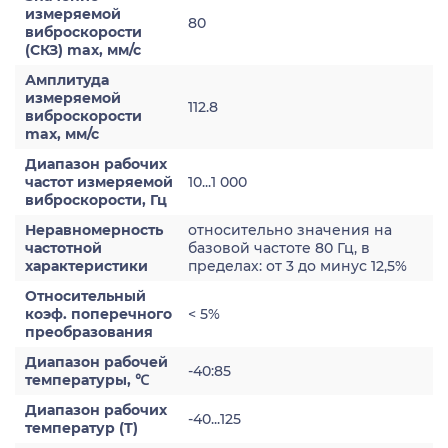
измеряемой
80
виброскорости
(СКЗ) max, мм/с
Амплитуда
измеряемой
112.8
виброскорости
max, мм/с
Диапазон рабочих
частот измеряемой
10...1 000
виброскорости, Гц
Неравномерность
относительно значения на
частотной
базовой частоте 80 Гц, в
характеристики
пределах: от 3 до минус 12,5%
Относительный
коэф. поперечного
< 5%
преобразования
Диапазон рабочей
-40:85
температуры, ℃
Диапазон рабочих
-40...125
температур (Т)