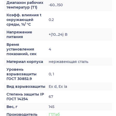
Диапазон рабочих
-60...150
температур (Т1)
Коэфф. влияния t
окружающей
0.2
среды, %/ °С
Напряжение
+(10...24) В
питания
Время
установления
4
показаний, сек
Материал корпуса
нержавеющая сталь
Уровень
взрывозащиты
0, 1
ГОСТ 30852.9
Вид взрывозащиты
Ex d, Ex ia
Степень защиты IP
67
ГОСТ 14254
Вес, г
145
Производитель
ГТЛаб