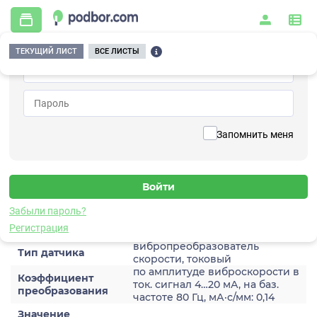
ТЕКУЩИЙ ЛИСТ
ВСЕ ЛИСТЫ
Главная
/
Контрольно-измерительные приборы и автоматика
/
Датчики
/
Виброскорости
/
2A203HA-80(T)
Вернуться к списку
Запомнить меня
2A203HA-80(T)
Датчик виброскороости
Забыли пароль?
Характеристики
Регистрация
вибропреобразователь
Тип датчика
скорости, токовый
по амплитуде виброскорости в
Коэффициент
ток. сигнал 4…20 мА, на баз.
преобразования
частоте 80 Гц, мА·с/мм: 0,14
Значение