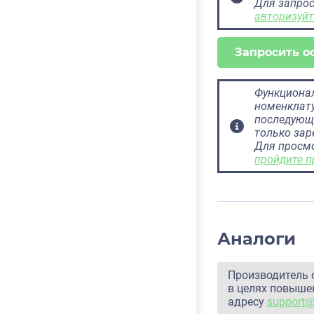
Для запрос
авторизуйт
Запросить о
Функционал
номенклату
последующ
только за
Для просм
пройдите п
Аналоги
Производитель 
в целях повышен
адресу
support