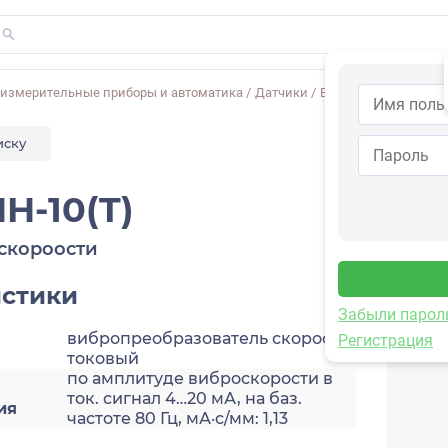
-измерительные приборы и автоматика
/
Датчики
/
Виброскорости
/
2A2
иску
H-10(T)
скороости
истики
Забыли парол
вибропреобразователь скорости,
Регистрация
токовый
по амплитуде виброскорости в
ток. сигнал 4…20 мА, на баз.
ия
частоте 80 Гц, мА·с/мм: 1,13