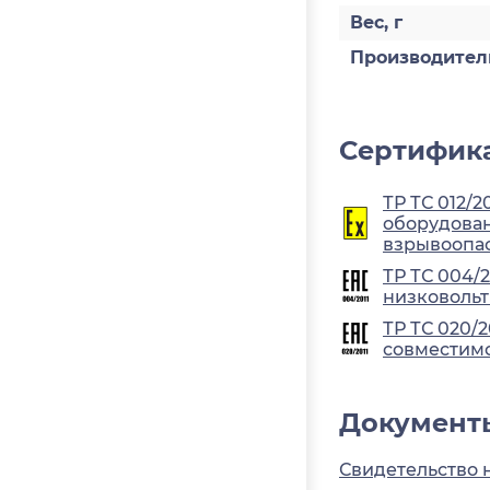
Вес, г
Производител
Сертифика
ТР ТС 012/2
оборудован
взрывоопа
ТР ТС 004/
низковольт
ТР ТС 020/
совместимо
Документ
Свидетельство 