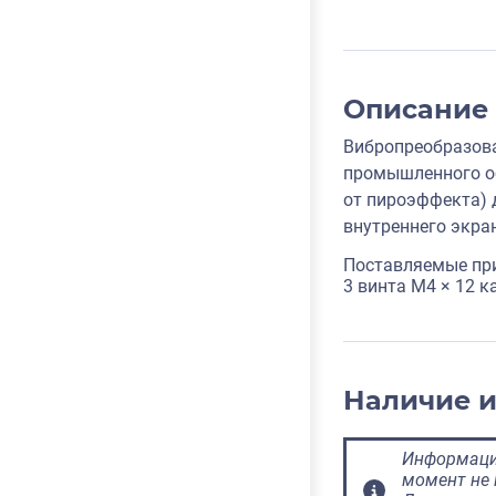
Описание
Вибропреобразова
промышленного об
от пироэффекта) 
внутреннего экра
Поставляемые пр
3 винта M4 × 12 
Наличие 
Информация
момент не 