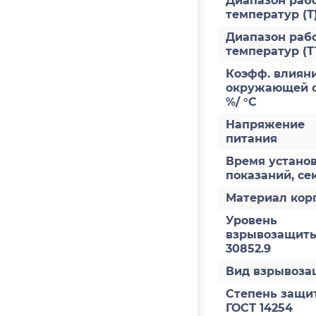
Диапазон раб
температур (Т
Диапазон раб
температур (Т
Коэфф. влияни
окружающей с
%/ °С
Напряжение
питания
Время устано
показаний, се
Материал кор
Уровень
взрывозащиты
30852.9
Вид взрывоз
Степень защи
ГОСТ 14254