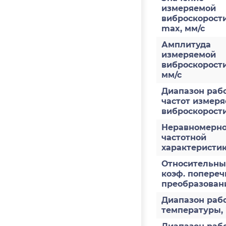
измеряемой
виброскорости
max, мм/с
Амплитуда
измеряемой
виброскорост
мм/с
Диапазон раб
частот измер
виброскорости
Неравномерно
частотной
характеристи
Относительн
коэф. попереч
преобразован
Диапазон раб
температуры,