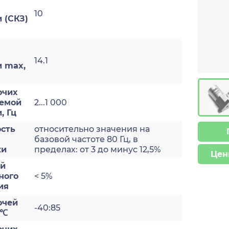
10
 (СКЗ)
14.1
и max,
очих
яемой
2...1 000
, Гц
сть
относительно значения на
базовой частоте 80 Гц, в
ки
пределах: от 3 до минус 12,5%
Цен
ый
ного
< 5%
ия
очей
-40:85
 ℃