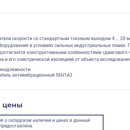
тели скорости со стандартным токовым выходом 4 … 20 м
орудования в условиях сильных индустриальных помех. 
достигается конструктивными особенностями сдвигового ч
на и его электрической изоляцией от объекта исследования
инадлежности
кабель антивибрационный 56H1A3
и цены
 о складском наличии и ценах в данный
предоставлена.