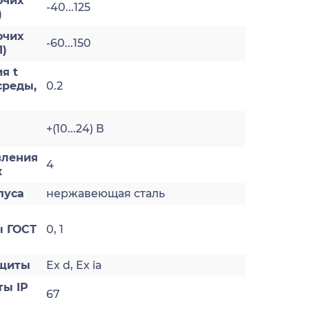
очих
-40...125
)
очих
-60...150
1)
я t
реды,
0.2
+(10...24) В
вления
4
к
пуса
нержавеющая сталь
 ГОСТ
0, 1
ащиты
Ex d, Ex ia
ты IP
67