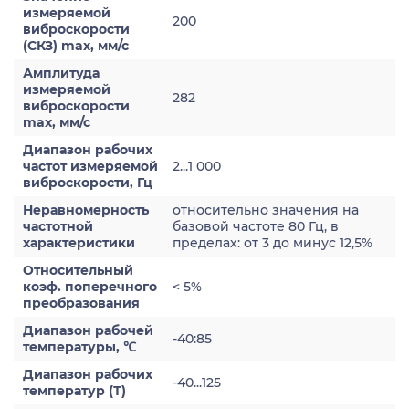
измеряемой
200
виброскорости
(СКЗ) max, мм/с
Амплитуда
измеряемой
282
виброскорости
max, мм/с
Диапазон рабочих
частот измеряемой
2...1 000
виброскорости, Гц
Неравномерность
относительно значения на
частотной
базовой частоте 80 Гц, в
характеристики
пределах: от 3 до минус 12,5%
Относительный
коэф. поперечного
< 5%
преобразования
Диапазон рабочей
-40:85
температуры, ℃
Диапазон рабочих
-40...125
температур (Т)