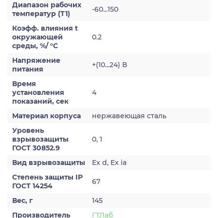
Диапазон рабочих
-60...150
температур (Т1)
Коэфф. влияния t
окружающей
0.2
среды, %/ °С
Напряжение
+(10...24) В
питания
Время
установления
4
показаний, сек
Материал корпуса
нержавеющая сталь
Уровень
взрывозащиты
0, 1
ГОСТ 30852.9
Вид взрывозащиты
Ex d, Ex ia
Степень защиты IP
67
ГОСТ 14254
Вес, г
145
Производитель
ГТЛаб