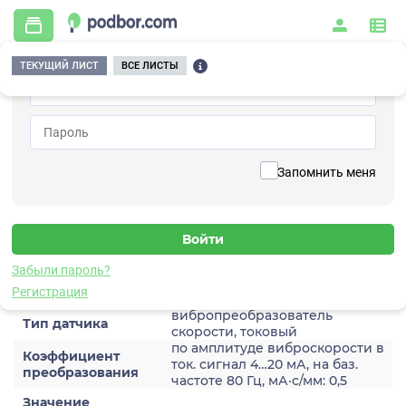
ТЕКУЩИЙ ЛИСТ
ВСЕ ЛИСТЫ
Главная
/
Контрольно-измерительные приборы и автоматика
/
Датчики
/
Виброскорости
/
2A204HH-200(T)
Вернуться к списку
Запомнить меня
2A204HH-200(T)
Датчик виброскороости
Забыли пароль?
Характеристики
Регистрация
вибропреобразователь
Тип датчика
скорости, токовый
по амплитуде виброскорости в
Коэффициент
ток. сигнал 4…20 мА, на баз.
преобразования
частоте 80 Гц, мА·с/мм: 0,5
Значение