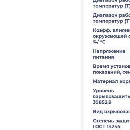
Диапазон раб
температур (Т
Диапазон раб
температур (Т
Коэфф. влияни
окружающей с
%/ °С
Напряжение
питания
Время устано
показаний, се
Материал кор
Уровень
взрывозащиты
30852.9
Вид взрывоз
Степень защи
ГОСТ 14254