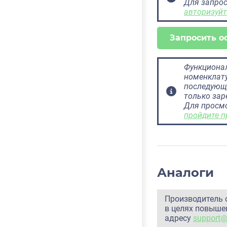
Для запрос
авторизуйт
Запросить о
Функционал
номенклату
последующ
только за
Для просм
пройдите п
Аналоги
Производитель 
в целях повышен
адресу
support