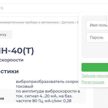
-измерительные приборы и автоматика
/
Датчики
/
Виброскорости
/
2A2
иску
H-40(T)
скороости
истики
Забыли парол
вибропреобразователь скорости,
Регистрация
токовый
по амплитуде виброскорости в
ток. сигнал 4…20 мА, на баз.
ия
частоте 80 Гц, мА·с/мм: 0,28