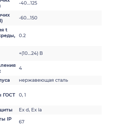
очих
-40...125
)
очих
-60...150
1)
я t
реды,
0.2
+(10...24) В
вления
4
к
пуса
нержавеющая сталь
 ГОСТ
0, 1
ащиты
Ex d, Ex ia
ты IP
67