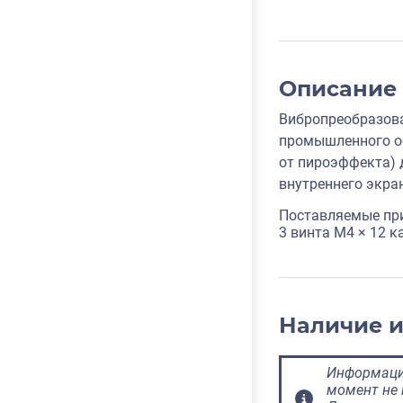
Описание
Вибропреобразова
промышленного об
от пироэффекта) 
внутреннего экра
Поставляемые пр
3 винта M4 × 12 
Наличие 
Информация
момент не 