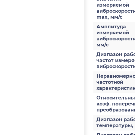
измеряемой
виброскорости
max, мм/с
Амплитуда
измеряемой
виброскорост
мм/с
Диапазон раб
частот измер
виброскорости
Неравномерно
частотной
характеристи
Относительн
коэф. попереч
преобразован
Диапазон раб
температуры,