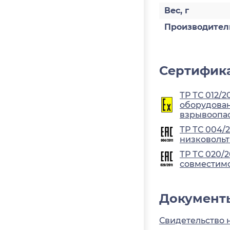
Вес, г
Производител
Сертифика
ТР ТС 012/2
оборудован
взрывоопа
ТР ТС 004/
низковольт
ТР ТС 020/
совместимо
Документ
Свидетельство 