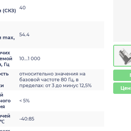
40
 (СКЗ)
54.4
и max,
очих
яемой
10...1 000
, Гц
сть
относительно значения на
базовой частоте 80 Гц, в
ки
пределах: от 3 до минус 12,5%
Цен
ый
ного
< 5%
ия
очей
-40:85
 ℃