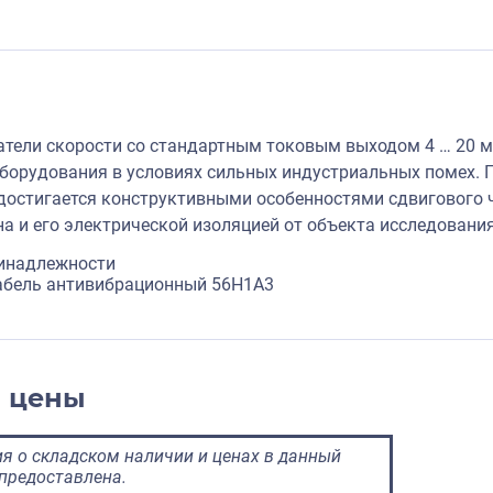
тели скорости со стандартным токовым выходом 4 … 20 м
орудования в условиях сильных индустриальных помех. 
достигается конструктивными особенностями сдвигового ч
на и его электрической изоляцией от объекта исследования
инадлежности
кабель антивибрационный 56H1A3
и цены
 о складском наличии и ценах в данный
предоставлена.