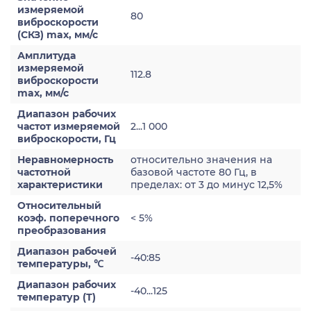
измеряемой
80
виброскорости
(СКЗ) max, мм/с
Амплитуда
измеряемой
112.8
виброскорости
max, мм/с
Диапазон рабочих
частот измеряемой
2...1 000
виброскорости, Гц
Неравномерность
относительно значения на
частотной
базовой частоте 80 Гц, в
характеристики
пределах: от 3 до минус 12,5%
Относительный
коэф. поперечного
< 5%
преобразования
Диапазон рабочей
-40:85
температуры, ℃
Диапазон рабочих
-40...125
температур (Т)