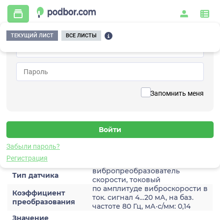
ТЕКУЩИЙ ЛИСТ
ВСЕ ЛИСТЫ
Главная
/
Контрольно-измерительные приборы и автоматика
/
Датчики
/
Виброскорости
/
2A206HH-80(T)
Вернуться к списку
Запомнить меня
2A206HH-80(T)
Датчик виброскороости
Забыли пароль?
Характеристики
Регистрация
вибропреобразователь
Тип датчика
скорости, токовый
по амплитуде виброскорости в
Коэффициент
ток. сигнал 4…20 мА, на баз.
преобразования
частоте 80 Гц, мА·с/мм: 0,14
Значение