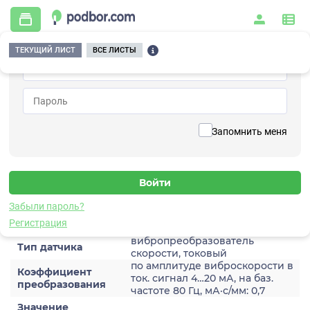
ТЕКУЩИЙ ЛИСТ
ВСЕ ЛИСТЫ
Главная
/
Контрольно-измерительные приборы и автоматика
/
Датчики
/
Виброскорости
/
2A206HM-160(T)
Вернуться к списку
Запомнить меня
2A206HM-160(T)
Датчик виброскороости
Забыли пароль?
Характеристики
Регистрация
вибропреобразователь
Тип датчика
скорости, токовый
по амплитуде виброскорости в
Коэффициент
ток. сигнал 4…20 мА, на баз.
преобразования
частоте 80 Гц, мА·с/мм: 0,7
Значение