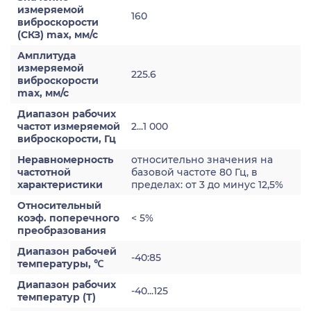
измеряемой
160
виброскорости
(СКЗ) max, мм/с
Амплитуда
измеряемой
225.6
виброскорости
max, мм/с
Диапазон рабочих
частот измеряемой
2...1 000
виброскорости, Гц
Неравномерность
относительно значения на
частотной
базовой частоте 80 Гц, в
характеристики
пределах: от 3 до минус 12,5%
Относительный
коэф. поперечного
< 5%
преобразования
Диапазон рабочей
-40:85
температуры, ℃
Диапазон рабочих
-40...125
температур (Т)