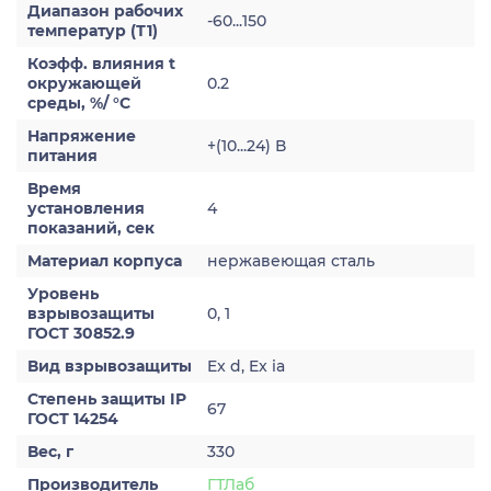
Диапазон рабочих
-60...150
температур (Т1)
Коэфф. влияния t
окружающей
0.2
среды, %/ °С
Напряжение
+(10...24) В
питания
Время
установления
4
показаний, сек
Материал корпуса
нержавеющая сталь
Уровень
взрывозащиты
0, 1
ГОСТ 30852.9
Вид взрывозащиты
Ex d, Ex ia
Степень защиты IP
67
ГОСТ 14254
Вес, г
330
Производитель
ГТЛаб