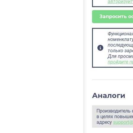
авторизуйт
Запросить о
Функционал
номенклату
последующ
только за
Для просм
пройдите п
Аналоги
Производитель 
в целях повышен
адресу
support