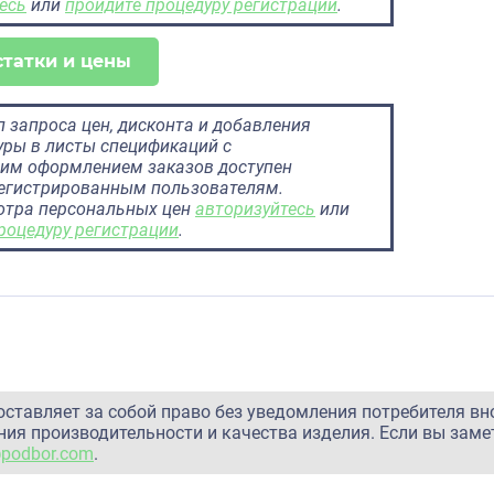
есь
или
пройдите процедуру регистрации
.
статки и цены
 запроса цен, дисконта и добавления
ры в листы спецификаций с
им оформлением заказов доступен
регистрированным пользователям.
отра персональных цен
авторизуйтесь
или
роцедуру регистрации
.
оставляет за собой право без уведомления потребителя вн
ия производительности и качества изделия. Если вы заме
@podbor.com
.