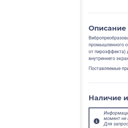
Описание
Вибропреобразова
промышленного об
от пироэффекта) 
внутреннего экра
Поставляемые при
Наличие 
Информация
момент не 
Для запрос