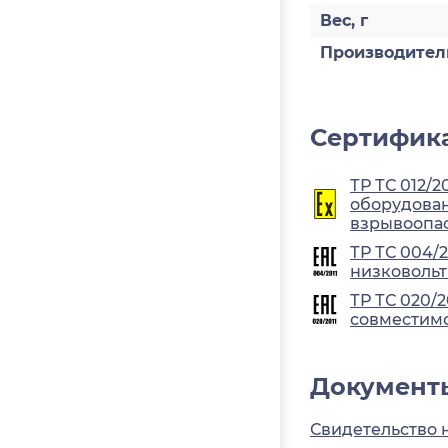
Вес, г
Производител
Сертифика
ТР ТС 012/2
оборудован
взрывоопа
ТР ТС 004/
низковольт
ТР ТС 020/
совместимо
Документ
Свидетельство 