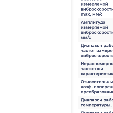
измеряемой
виброскорости
max, мм/с
Амплитуда
измеряемой
виброскорост
мм/с
Диапазон раб
частот измер
виброскорости
Неравномерно
частотной
характеристи
Относительн
коэф. попереч
преобразован
Диапазон раб
температуры,