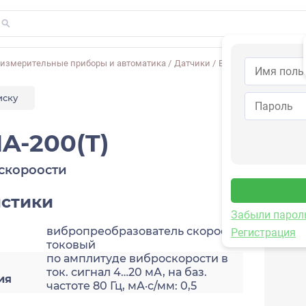
-измерительные приборы и автоматика
/
Датчики
/
Виброскорости
/
2A2
иску
A-200(T)
скороости
истики
Забыли парол
вибропреобразователь скорости,
Регистрация
токовый
по амплитуде виброскорости в
ток. сигнал 4…20 мА, на баз.
ия
частоте 80 Гц, мА·с/мм: 0,5