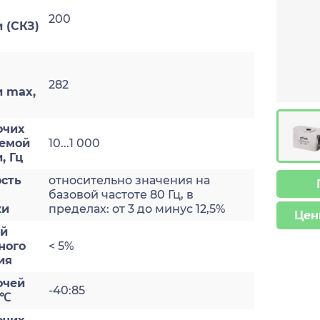
200
 (СКЗ)
282
и max,
очих
яемой
10...1 000
, Гц
сть
относительно значения на
базовой частоте 80 Гц, в
ки
пределах: от 3 до минус 12,5%
Цен
ый
ного
< 5%
ия
очей
-40:85
 ℃