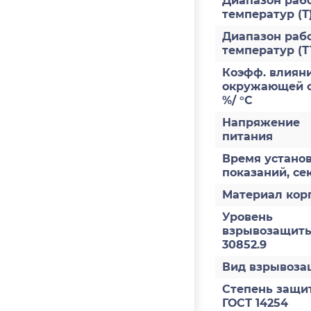
Диапазон раб
температур (Т
Диапазон раб
температур (Т
Коэфф. влияни
окружающей с
%/ °С
Напряжение
питания
Время устано
показаний, се
Материал кор
Уровень
взрывозащиты
30852.9
Вид взрывоз
Степень защи
ГОСТ 14254