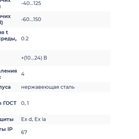
очих
-40...125
)
очих
-60...150
1)
я t
реды,
0.2
+(10...24) В
вления
4
к
пуса
нержавеющая сталь
 ГОСТ
0, 1
ащиты
Ex d, Ex ia
ты IP
67