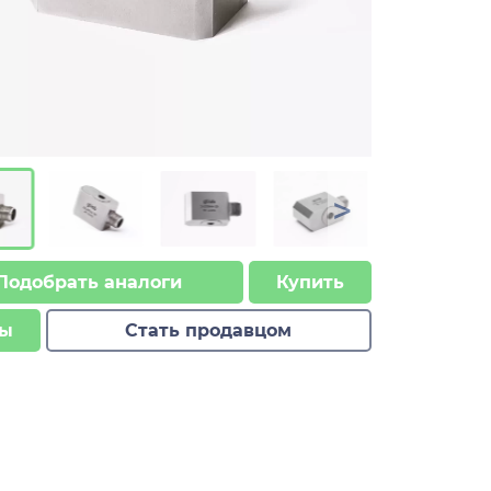
>
Подобрать аналоги
Купить
ы
Стать продавцом