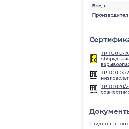
Вес, г
Производител
Сертифика
ТР ТС 012/2
оборудован
взрывоопа
ТР ТС 004/
низковольт
ТР ТС 020/
совместимо
Документ
Свидетельство 