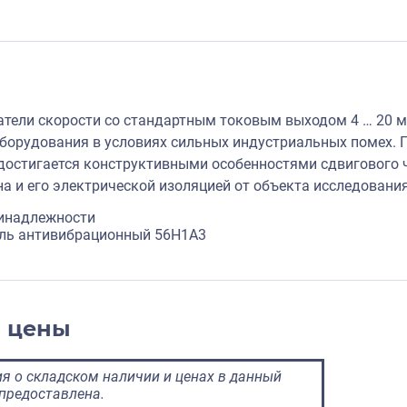
тели скорости со стандартным токовым выходом 4 … 20 м
орудования в условиях сильных индустриальных помех. 
достигается конструктивными особенностями сдвигового ч
на и его электрической изоляцией от объекта исследования
инадлежности
ель антивибрационный 56H1A3
и цены
 о складском наличии и ценах в данный
предоставлена.