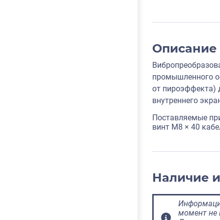
Описание
Вибропреобразова
промышленного об
от пироэффекта) 
внутреннего экра
Поставляемые пр
винт M8 × 40 каб
Наличие 
Информация
момент не 