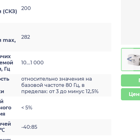
200
 (СКЗ)
282
и max,
>
очих
яемой
10...1 000
, Гц
сть
относительно значения на
базовой частоте 80 Гц, в
ки
пределах: от 3 до минус 12,5%
Цен
ый
ного
< 5%
ия
очей
-40:85
 ℃