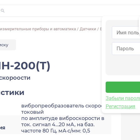
-измерительные приборы и автоматика
/
Датчики
/
Виброскорости
/
2A2
иску
H-200(T)
скороости
истики
Забыли парол
вибропреобразователь скорости,
Регистрация
токовый
по амплитуде виброскорости в
ток. сигнал 4…20 мА, на баз.
ия
частоте 80 Гц, мА·с/мм: 0,5