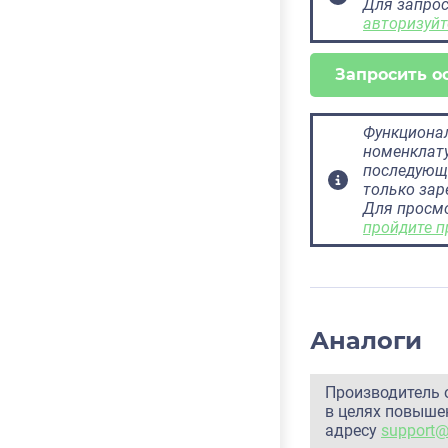
Для запрос
авторизуйт
Запросить о
Функционал
номенклату
последующ
только за
Для просм
пройдите п
Аналоги
Производитель 
в целях повышен
адресу
support