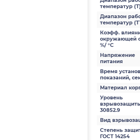
Диапазон раб
температур (Т
Диапазон раб
температур (Т
Коэфф. влияни
окружающей с
%/ °С
Напряжение
питания
Время устано
показаний, се
Материал кор
Уровень
взрывозащиты
30852.9
Вид взрывоз
Степень защи
ГОСТ 14254