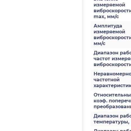
измеряемой
виброскорости
max, мм/с
Амплитуда
измеряемой
виброскорост
мм/с
Диапазон раб
частот измер
виброскорости
Неравномерно
частотной
характеристи
Относительн
коэф. попереч
преобразован
Диапазон раб
температуры,