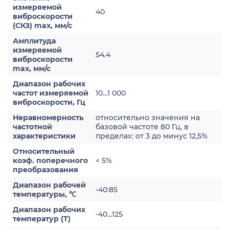
измеряемой
40
виброскорости
(СКЗ) max, мм/с
Амплитуда
измеряемой
54.4
виброскорости
max, мм/с
Диапазон рабочих
частот измеряемой
10...1 000
виброскорости, Гц
Неравномерность
относительно значения на
частотной
базовой частоте 80 Гц, в
характеристики
пределах: от 3 до минус 12,5%
Относительный
коэф. поперечного
< 5%
преобразования
Диапазон рабочей
-40:85
температуры, ℃
Диапазон рабочих
-40...125
температур (Т)