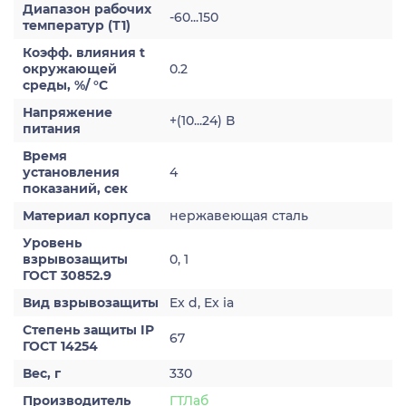
Диапазон рабочих
-60...150
температур (Т1)
Коэфф. влияния t
окружающей
0.2
среды, %/ °С
Напряжение
+(10...24) В
питания
Время
установления
4
показаний, сек
Материал корпуса
нержавеющая сталь
Уровень
взрывозащиты
0, 1
ГОСТ 30852.9
Вид взрывозащиты
Ex d, Ex ia
Степень защиты IP
67
ГОСТ 14254
Вес, г
330
Производитель
ГТЛаб