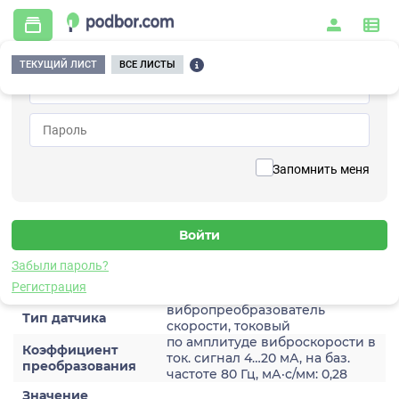
ТЕКУЩИЙ ЛИСТ
ВСЕ ЛИСТЫ
Главная
/
Контрольно-измерительные приборы и автоматика
/
Датчики
/
Виброскорости
/
2A205HH-40(T)
Вернуться к списку
Запомнить меня
2A205HH-40(T)
Датчик виброскороости
Забыли пароль?
Характеристики
Регистрация
вибропреобразователь
Тип датчика
скорости, токовый
по амплитуде виброскорости в
Коэффициент
ток. сигнал 4…20 мА, на баз.
преобразования
частоте 80 Гц, мА·с/мм: 0,28
Значение