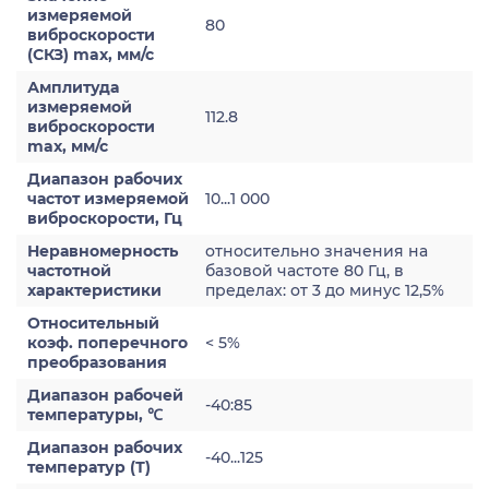
измеряемой
80
виброскорости
(СКЗ) max, мм/с
Амплитуда
измеряемой
112.8
виброскорости
max, мм/с
Диапазон рабочих
частот измеряемой
10...1 000
виброскорости, Гц
Неравномерность
относительно значения на
частотной
базовой частоте 80 Гц, в
характеристики
пределах: от 3 до минус 12,5%
Относительный
коэф. поперечного
< 5%
преобразования
Диапазон рабочей
-40:85
температуры, ℃
Диапазон рабочих
-40...125
температур (Т)