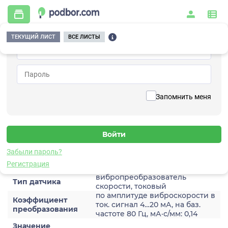
ТЕКУЩИЙ ЛИСТ
ВСЕ ЛИСТЫ
Главная
/
Контрольно-измерительные приборы и автоматика
/
Датчики
/
Виброскорости
/
2A205HM-80(T)
Вернуться к списку
Запомнить меня
2A205HM-80(T)
Датчик виброскороости
Забыли пароль?
Характеристики
Регистрация
вибропреобразователь
Тип датчика
скорости, токовый
по амплитуде виброскорости в
Коэффициент
ток. сигнал 4…20 мА, на баз.
преобразования
частоте 80 Гц, мА·с/мм: 0,14
Значение