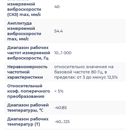
измеряемой
40
виброскорости
(СКЗ) max, мм/с
Амплитуда
измеряемой
54.4
виброскорости
max, мм/с
Диапазон рабочих
частот измеряемой
10...1 000
виброскорости, Гц
Неравномерность
относительно значения на
частотной
базовой частоте 80 Гц, в
характеристики
пределах: от 3 до минус 12,5%
Относительный
коэф. поперечного
< 5%
преобразования
Диапазон рабочей
-40:85
температуры, ℃
Диапазон рабочих
-40...125
температур (Т)