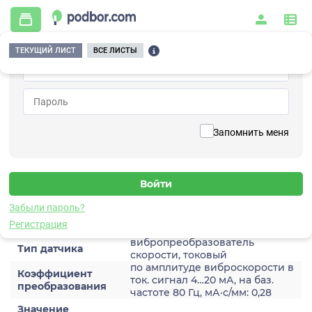
ТЕКУЩИЙ ЛИСТ
ВСЕ ЛИСТЫ
Главная
/
Контрольно-измерительные приборы и автоматика
/
Датчики
/
Виброскорости
/
2A205HM-40(T)
Вернуться к списку
Запомнить меня
2A205HM-40(T)
Датчик виброскороости
Забыли пароль?
Характеристики
Регистрация
вибропреобразователь
Тип датчика
скорости, токовый
по амплитуде виброскорости в
Коэффициент
ток. сигнал 4…20 мА, на баз.
преобразования
частоте 80 Гц, мА·с/мм: 0,28
Значение