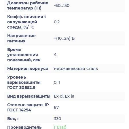
Диапазон рабочих
-60...150
температур (Т1)
Коэфф. влияния t
окружающей
0.2
среды, %/ °С
Напряжение
+(10...24) В
питания
Время
установления
4
показаний, сек
Материал корпуса
нержавеющая сталь
Уровень
взрывозащиты
0, 1
ГОСТ 30852.9
Вид взрывозащиты
Ex d, Ex ia
Степень защиты IP
67
ГОСТ 14254
Вес, г
330
Производитель
ГТЛаб