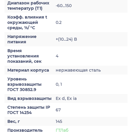
Диапазон рабочих
-60...150
температур (Т1)
Коэфф. влияния t
окружающей
0.2
среды, %/ °С
Напряжение
+(10...24) В
питания
Время
установления
4
показаний, сек
Материал корпуса
нержавеющая сталь
Уровень
взрывозащиты
0, 1
ГОСТ 30852.9
Вид взрывозащиты
Ex d, Ex ia
Степень защиты IP
67
ГОСТ 14254
Вес, г
145
Производитель
ГТЛаб