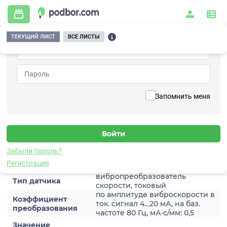
ТЕКУЩИЙ ЛИСТ
ВСЕ ЛИСТЫ
Главная
/
Контрольно-измерительные приборы и автоматика
/
Датчики
/
Виброскорости
/
2A204HA-200(T)
Вернуться к списку
Запомнить меня
2A204HA-200(T)
Датчик виброскороости
Забыли пароль?
Характеристики
Регистрация
вибропреобразователь
Тип датчика
скорости, токовый
по амплитуде виброскорости в
Коэффициент
ток. сигнал 4…20 мА, на баз.
преобразования
частоте 80 Гц, мА·с/мм: 0,5
Значение