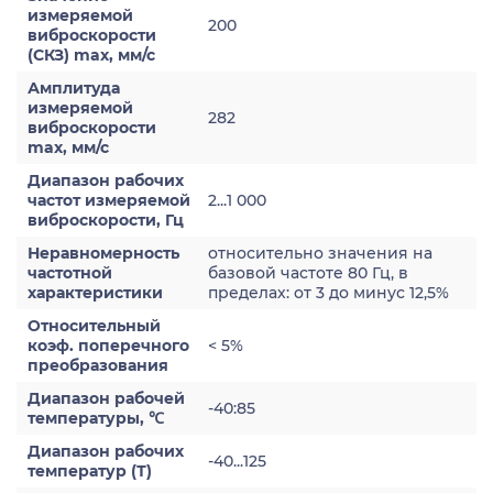
измеряемой
200
виброскорости
(СКЗ) max, мм/с
Амплитуда
измеряемой
282
виброскорости
max, мм/с
Диапазон рабочих
частот измеряемой
2...1 000
виброскорости, Гц
Неравномерность
относительно значения на
частотной
базовой частоте 80 Гц, в
характеристики
пределах: от 3 до минус 12,5%
Относительный
коэф. поперечного
< 5%
преобразования
Диапазон рабочей
-40:85
температуры, ℃
Диапазон рабочих
-40...125
температур (Т)