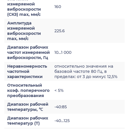
измеряемой
160
виброскорости
(СКЗ) max, мм/с
Амплитуда
измеряемой
225.6
виброскорости
max, мм/с
Диапазон рабочих
частот измеряемой
10...1 000
виброскорости, Гц
Неравномерность
относительно значения на
частотной
базовой частоте 80 Гц, в
характеристики
пределах: от 3 до минус 12,5%
Относительный
коэф. поперечного
< 5%
преобразования
Диапазон рабочей
-40:85
температуры, ℃
Диапазон рабочих
-40...125
температур (Т)