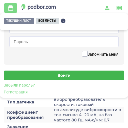
ТЕКУЩИЙ ЛИСТ
ВСЕ ЛИСТЫ
Главная
/
Контрольно-измерительные приборы и автоматика
/
Датчики
/
Виброскорости
/
2A203HM-160(T)
Вернуться к списку
Запомнить меня
2A203HM-160(T)
Датчик виброскороости
Забыли пароль?
Характеристики
Регистрация
вибропреобразователь
Тип датчика
скорости, токовый
по амплитуде виброскорости в
Коэффициент
ток. сигнал 4…20 мА, на баз.
преобразования
частоте 80 Гц, мА·с/мм: 0,7
Значение