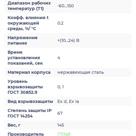
Диапазон рабочих
-60...150
температур (Т1)
Коэфф. влияния t
окружающей
0.2
среды, %/ °С
Напряжение
+(10...24) В
питания
Время
установления
4
показаний, сек
Материал корпуса
нержавеющая сталь
Уровень
взрывозащиты
0, 1
ГОСТ 30852.9
Вид взрывозащиты
Ex d, Ex ia
Степень защиты IP
67
ГОСТ 14254
Вес, г
145
Производитель
ГТЛаб