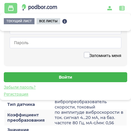
ТЕКУЩИЙ ЛИСТ
ВСЕ ЛИСТЫ
Главная
/
Контрольно-измерительные приборы и автоматика
/
Датчики
/
Виброскорости
/
2A203HM-20(T)
Вернуться к списку
Запомнить меня
2A203HM-20(T)
Датчик виброскороости
Забыли пароль?
Характеристики
Регистрация
вибропреобразователь
Тип датчика
скорости, токовый
по амплитуде виброскорости в
Коэффициент
ток. сигнал 4…20 мА, на баз.
преобразования
частоте 80 Гц, мА·с/мм: 0,56
Значение