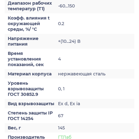
Диапазон рабочих
-60...150
температур (Т1)
Коэфф. влияния t
окружающей
0.2
среды, %/ °С
Напряжение
+(10...24) В
питания
Время
установления
4
показаний, сек
Материал корпуса
нержавеющая сталь
Уровень
взрывозащиты
0, 1
ГОСТ 30852.9
Вид взрывозащиты
Ex d, Ex ia
Степень защиты IP
67
ГОСТ 14254
Вес, г
145
Производитель
ГТЛаб