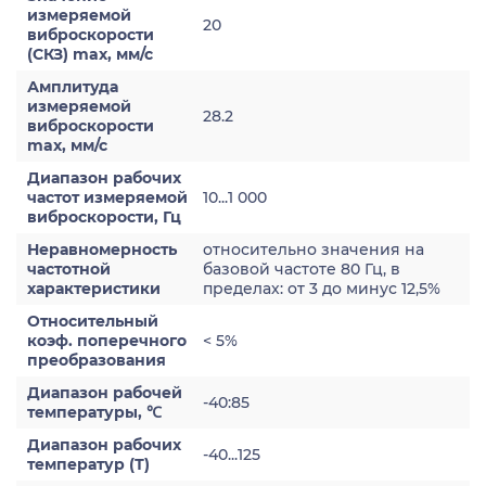
измеряемой
20
виброскорости
(СКЗ) max, мм/с
Амплитуда
измеряемой
28.2
виброскорости
max, мм/с
Диапазон рабочих
частот измеряемой
10...1 000
виброскорости, Гц
Неравномерность
относительно значения на
частотной
базовой частоте 80 Гц, в
характеристики
пределах: от 3 до минус 12,5%
Относительный
коэф. поперечного
< 5%
преобразования
Диапазон рабочей
-40:85
температуры, ℃
Диапазон рабочих
-40...125
температур (Т)