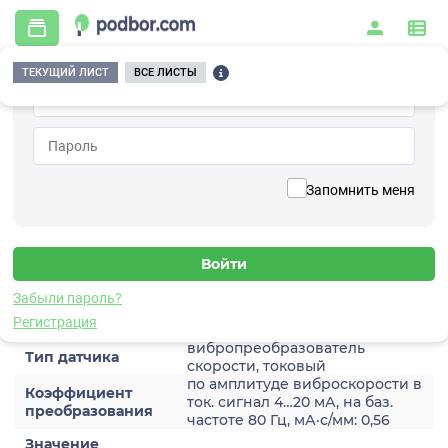
ТЕКУЩИЙ ЛИСТ
ВСЕ ЛИСТЫ
Главная
/
Контрольно-измерительные приборы и автоматика
/
Датчики
/
Виброскорости
/
2A203HA-20(T)
Вернуться к списку
Запомнить меня
2A203HA-20(T)
Датчик виброскороости
Забыли пароль?
Характеристики
Регистрация
вибропреобразователь
Тип датчика
скорости, токовый
по амплитуде виброскорости в
Коэффициент
ток. сигнал 4…20 мА, на баз.
преобразования
частоте 80 Гц, мА·с/мм: 0,56
Значение