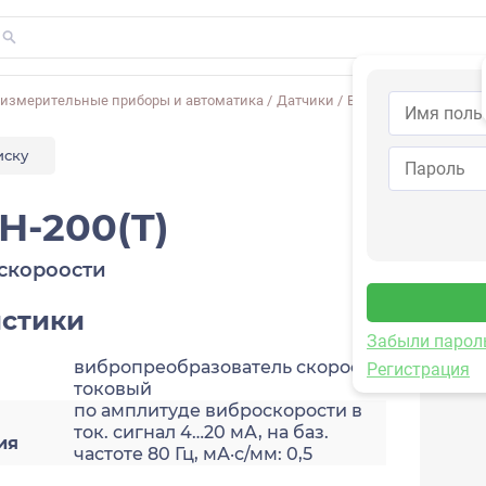
-измерительные приборы и автоматика
/
Датчики
/
Виброскорости
/
2A2
иску
H-200(T)
скороости
истики
Забыли парол
вибропреобразователь скорости,
Регистрация
токовый
по амплитуде виброскорости в
ток. сигнал 4…20 мА, на баз.
ия
частоте 80 Гц, мА·с/мм: 0,5