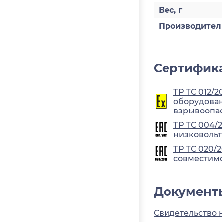
Вес, г
Производител
Сертифика
ТР ТС 012/2
оборудован
взрывоопа
ТР ТС 004/
низковольт
ТР ТС 020/
совместимо
Документ
Свидетельство 