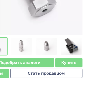
>
Подобрать аналоги
Купить
ы
Стать продавцом