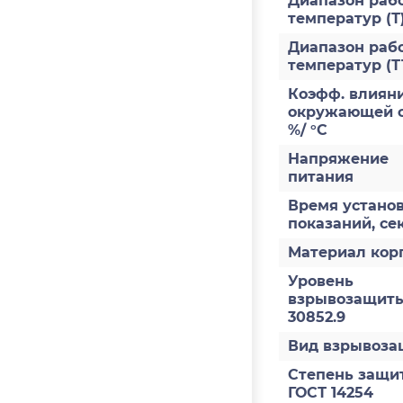
Диапазон раб
температур (Т
Диапазон раб
температур (Т
Коэфф. влияни
окружающей с
%/ °С
Напряжение
питания
Время устано
показаний, се
Материал кор
Уровень
взрывозащиты
30852.9
Вид взрывоз
Степень защи
ГОСТ 14254