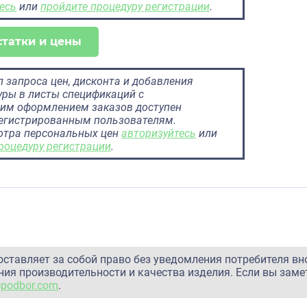
есь
или
пройдите процедуру регистрации
.
статки и цены
 запроса цен, дисконта и добавления
ры в листы спецификаций с
им оформлением заказов доступен
регистрированным пользователям.
отра персональных цен
авторизуйтесь
или
роцедуру регистрации
.
оставляет за собой право без уведомления потребителя вн
ия производительности и качества изделия. Если вы заме
@podbor.com
.