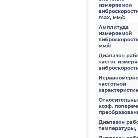
измеряемой
виброскорости
max, мм/с
Амплитуда
измеряемой
виброскорост
мм/с
Диапазон раб
частот измер
виброскорости
Неравномерно
частотной
характеристи
Относительн
коэф. попереч
преобразован
Диапазон раб
температуры,