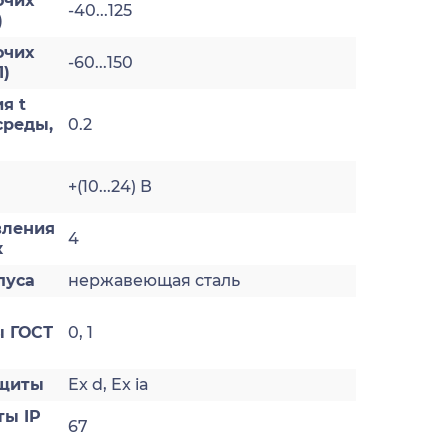
очих
-40...125
)
очих
-60...150
1)
я t
реды,
0.2
+(10...24) В
вления
4
к
пуса
нержавеющая сталь
 ГОСТ
0, 1
ащиты
Ex d, Ex ia
ты IP
67