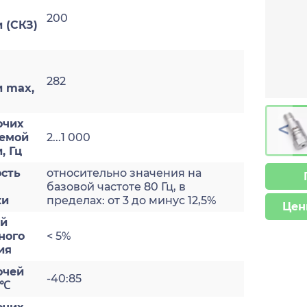
200
 (СКЗ)
282
и max,
>
очих
яемой
2...1 000
, Гц
сть
относительно значения на
базовой частоте 80 Гц, в
ки
пределах: от 3 до минус 12,5%
Цен
ый
ного
< 5%
ия
очей
-40:85
 ℃