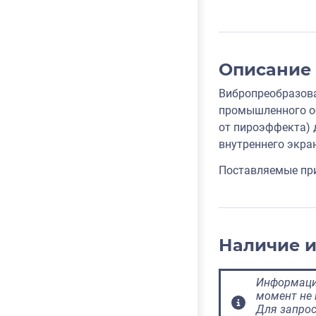
Описание
Вибропреобразова
промышленного об
от пироэффекта) 
внутреннего экра
Поставляемые пр
Наличие 
Информация
момент не 
Для запрос