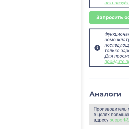
авторизуйт
Запросить о
Функционал
номенклату
последующ
только за
Для просм
пройдите п
Аналоги
Производитель 
в целях повышен
адресу
support