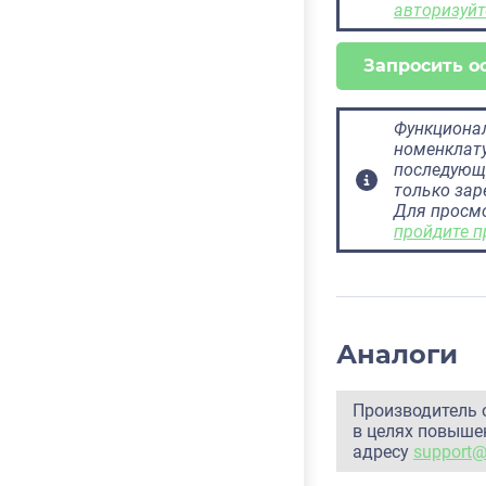
авторизуйт
Запросить о
Функционал
номенклату
последующ
только за
Для просм
пройдите п
Аналоги
Производитель 
в целях повышен
адресу
support