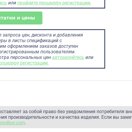
есь
или
пройдите процедуру регистрации
.
статки и цены
 запроса цен, дисконта и добавления
ры в листы спецификаций с
им оформлением заказов доступен
регистрированным пользователям.
отра персональных цен
авторизуйтесь
или
роцедуру регистрации
.
оставляет за собой право без уведомления потребителя вн
ия производительности и качества изделия. Если вы заме
@podbor.com
.