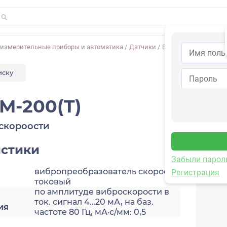
-измерительные приборы и автоматика
/
Датчики
/
Виброскорости
/
2A2
иску
M-200(T)
скороости
истики
Забыли парол
вибропреобразователь скорости,
Регистрация
токовый
по амплитуде виброскорости в
ток. сигнал 4…20 мА, на баз.
ия
частоте 80 Гц, мА·с/мм: 0,5