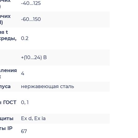
очих
-40...125
)
очих
-60...150
1)
я t
реды,
0.2
+(10...24) В
вления
4
к
пуса
нержавеющая сталь
 ГОСТ
0, 1
ащиты
Ex d, Ex ia
ты IP
67