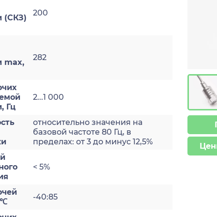
200
 (СКЗ)
282
и max,
очих
яемой
2...1 000
, Гц
сть
относительно значения на
базовой частоте 80 Гц, в
ки
пределах: от 3 до минус 12,5%
Цен
ый
ного
< 5%
ия
очей
-40:85
 ℃