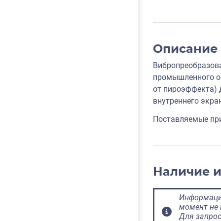
Описание
Вибропреобразова
промышленного об
от пироэффекта) 
внутреннего экра
Поставляемые пр
Наличие 
Информация
момент не 
Для запрос