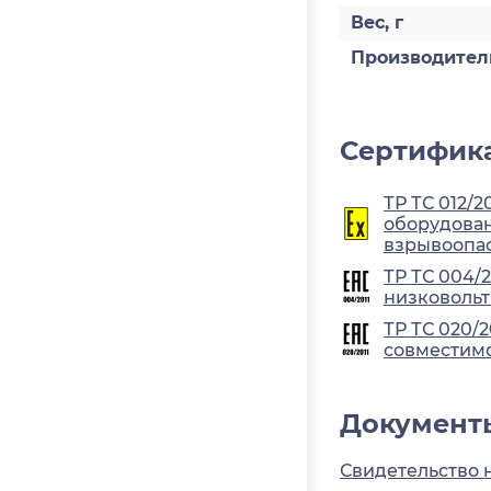
Вес, г
Производител
Сертифика
ТР ТС 012/2
оборудован
взрывоопа
ТР ТС 004/
низковольт
ТР ТС 020/
совместимо
Документ
Свидетельство 