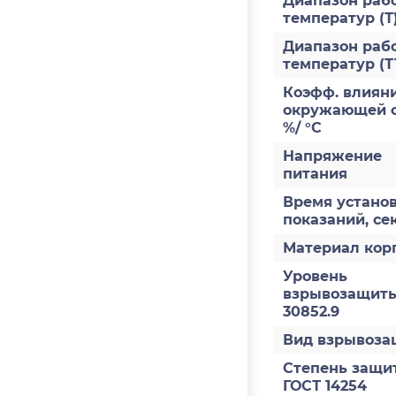
Диапазон раб
температур (Т
Диапазон раб
температур (Т
Коэфф. влияни
окружающей с
%/ °С
Напряжение
питания
Время устано
показаний, се
Материал кор
Уровень
взрывозащиты
30852.9
Вид взрывоз
Степень защи
ГОСТ 14254