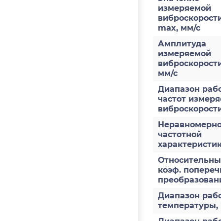
измеряемой
виброскорости
max, мм/с
Амплитуда
измеряемой
виброскорост
мм/с
Диапазон раб
частот измер
виброскорости
Неравномерно
частотной
характеристи
Относительн
коэф. попереч
преобразован
Диапазон раб
температуры,