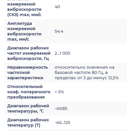
измеряемой
40
виброскорости
(СКЗ) max, мм/с
Амплитуда
измеряемой
54.4
виброскорости
max, мм/с
Диапазон рабочих
частот измеряемой
2...1 000
виброскорости, Гц
Неравномерность
относительно значения на
частотной
базовой частоте 80 Гц, в
характеристики
пределах: от 3 до минус 12,5%
Относительный
коэф. поперечного
< 5%
преобразования
Диапазон рабочей
-40:85
температуры, ℃
Диапазон рабочих
-40...125
температур (Т)