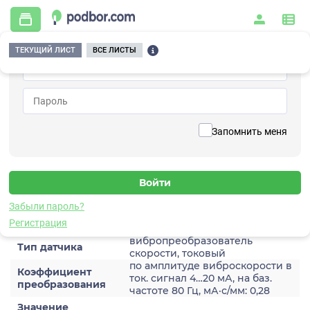
ТЕКУЩИЙ ЛИСТ
ВСЕ ЛИСТЫ
Главная
/
Контрольно-измерительные приборы и автоматика
/
Датчики
/
Виброскорости
/
2A202TM-40(T)
Вернуться к списку
Запомнить меня
2A202TM-40(T)
Датчик виброскороости
Забыли пароль?
Характеристики
Регистрация
вибропреобразователь
Тип датчика
скорости, токовый
по амплитуде виброскорости в
Коэффициент
ток. сигнал 4…20 мА, на баз.
преобразования
частоте 80 Гц, мА·с/мм: 0,28
Значение