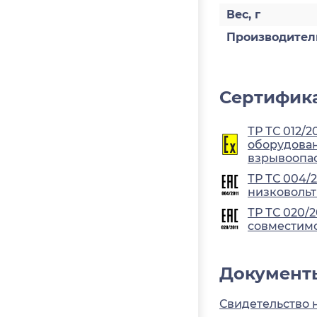
Вес, г
Производител
Сертифика
ТР ТС 012/2
оборудован
взрывоопа
ТР ТС 004/
низковольт
ТР ТС 020/
совместимо
Документ
Свидетельство 