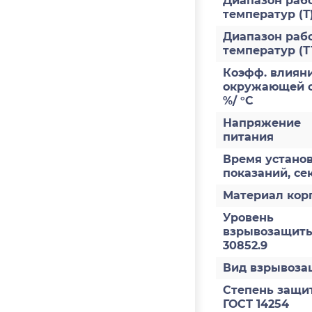
Диапазон раб
температур (Т
Диапазон раб
температур (Т
Коэфф. влияни
окружающей с
%/ °С
Напряжение
питания
Время устано
показаний, се
Материал кор
Уровень
взрывозащиты
30852.9
Вид взрывоз
Степень защи
ГОСТ 14254