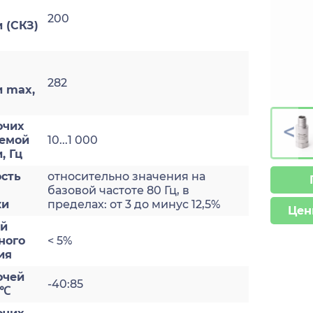
200
 (СКЗ)
282
и max,
>
очих
яемой
10...1 000
, Гц
сть
относительно значения на
базовой частоте 80 Гц, в
ки
пределах: от 3 до минус 12,5%
Цен
ый
ного
< 5%
ия
очей
-40:85
 ℃