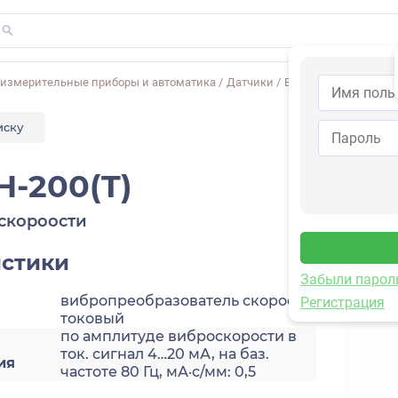
-измерительные приборы и автоматика
/
Датчики
/
Виброскорости
/
2A2
иску
H-200(T)
скороости
истики
Забыли парол
вибропреобразователь скорости,
Регистрация
токовый
по амплитуде виброскорости в
ток. сигнал 4…20 мА, на баз.
ия
частоте 80 Гц, мА·с/мм: 0,5