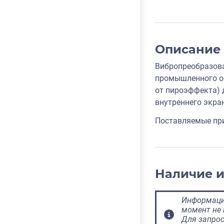
Описание
Вибропреобразова
промышленного об
от пироэффекта) 
внутреннего экра
Поставляемые пр
Наличие 
Информация
момент не 
Для запрос