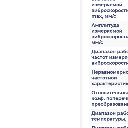
измеряемой
виброскорости
max, мм/с
Амплитуда
измеряемой
виброскорост
мм/с
Диапазон раб
частот измер
виброскорости
Неравномерно
частотной
характеристи
Относительн
коэф. попереч
преобразован
Диапазон раб
температуры,