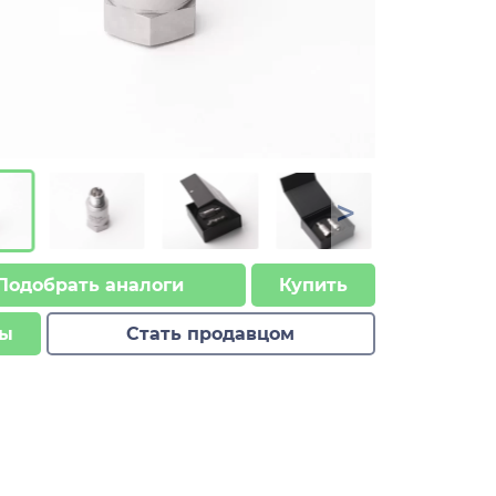
>
Подобрать аналоги
Купить
ы
Стать продавцом