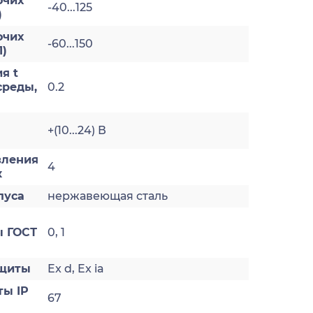
очих
-40...125
)
очих
-60...150
1)
я t
реды,
0.2
+(10...24) В
вления
4
к
пуса
нержавеющая сталь
 ГОСТ
0, 1
ащиты
Ex d, Ex ia
ты IP
67