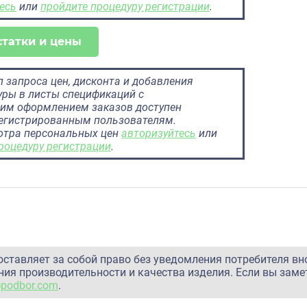
есь
или
пройдите процедуру регистрации
.
статки и цены
 запроса цен, дисконта и добавления
ры в листы спецификаций с
им оформлением заказов доступен
регистрированным пользователям.
отра персональных цен
авторизуйтесь
или
роцедуру регистрации
.
оставляет за собой право без уведомления потребителя вн
ия производительности и качества изделия. Если вы заме
@podbor.com
.