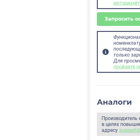
авторизуйт
Запросить о
Функционал
номенклату
последующ
только за
Для просм
пройдите п
Аналоги
Производитель 
в целях повышен
адресу
support