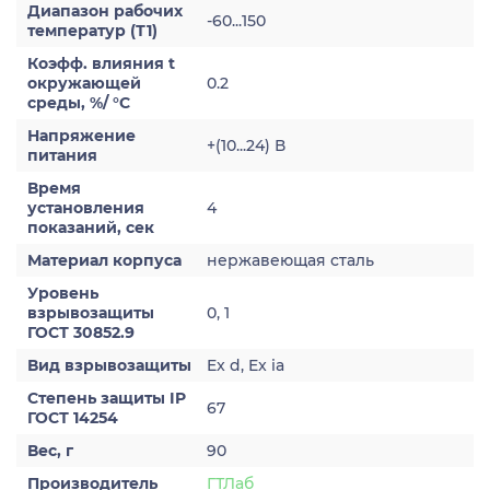
Диапазон рабочих
-60...150
температур (Т1)
Коэфф. влияния t
окружающей
0.2
среды, %/ °С
Напряжение
+(10...24) В
питания
Время
установления
4
показаний, сек
Материал корпуса
нержавеющая сталь
Уровень
взрывозащиты
0, 1
ГОСТ 30852.9
Вид взрывозащиты
Ex d, Ex ia
Степень защиты IP
67
ГОСТ 14254
Вес, г
90
Производитель
ГТЛаб