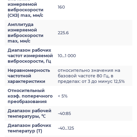
измеряемой
160
виброскорости
(СКЗ) max, мм/с
Амплитуда
измеряемой
225.6
виброскорости
max, мм/с
Диапазон рабочих
частот измеряемой
10...1 000
виброскорости, Гц
Неравномерность
относительно значения на
частотной
базовой частоте 80 Гц, в
характеристики
пределах: от 3 до минус 12,5%
Относительный
коэф. поперечного
< 5%
преобразования
Диапазон рабочей
-40:85
температуры, ℃
Диапазон рабочих
-40...125
температур (Т)