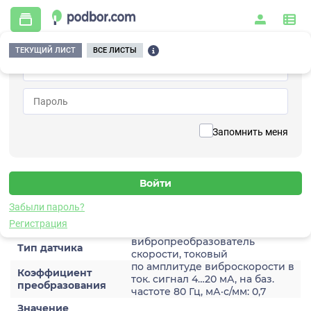
ТЕКУЩИЙ ЛИСТ
ВСЕ ЛИСТЫ
Главная
/
Контрольно-измерительные приборы и автоматика
/
Датчики
/
Виброскорости
/
2A201TH-160(T)
Вернуться к списку
Запомнить меня
2A201TH-160(T)
Датчик виброскороости
Забыли пароль?
Характеристики
Регистрация
вибропреобразователь
Тип датчика
скорости, токовый
по амплитуде виброскорости в
Коэффициент
ток. сигнал 4…20 мА, на баз.
преобразования
частоте 80 Гц, мА·с/мм: 0,7
Значение