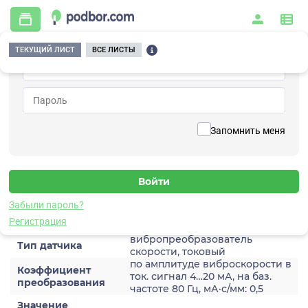
ТЕКУЩИЙ ЛИСТ
ВСЕ ЛИСТЫ
Главная
/
Контрольно-измерительные приборы и автоматика
/
Датчики
/
Виброскорости
/
2A201TA-200(T)
Вернуться к списку
Запомнить меня
2A201TA-200(T)
Датчик виброскороости
Забыли пароль?
Характеристики
Регистрация
вибропреобразователь
Тип датчика
скорости, токовый
по амплитуде виброскорости в
Коэффициент
ток. сигнал 4…20 мА, на баз.
преобразования
частоте 80 Гц, мА·с/мм: 0,5
Значение