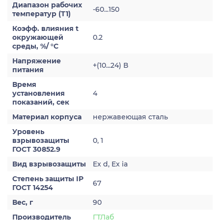
Диапазон рабочих
-60...150
температур (Т1)
Коэфф. влияния t
окружающей
0.2
среды, %/ °С
Напряжение
+(10...24) В
питания
Время
установления
4
показаний, сек
Материал корпуса
нержавеющая сталь
Уровень
взрывозащиты
0, 1
ГОСТ 30852.9
Вид взрывозащиты
Ex d, Ex ia
Степень защиты IP
67
ГОСТ 14254
Вес, г
90
Производитель
ГТЛаб