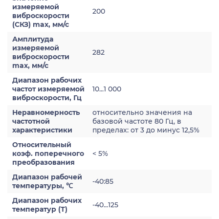
измеряемой
200
виброскорости
(СКЗ) max, мм/с
Амплитуда
измеряемой
282
виброскорости
max, мм/с
Диапазон рабочих
частот измеряемой
10...1 000
виброскорости, Гц
Неравномерность
относительно значения на
частотной
базовой частоте 80 Гц, в
характеристики
пределах: от 3 до минус 12,5%
Относительный
коэф. поперечного
< 5%
преобразования
Диапазон рабочей
-40:85
температуры, ℃
Диапазон рабочих
-40...125
температур (Т)