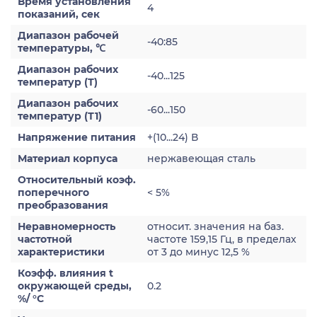
Время установления
4
показаний, сек
Диапазон рабочей
-40:85
температуры, ℃
Диапазон рабочих
-40...125
температур (Т)
Диапазон рабочих
-60...150
температур (Т1)
Напряжение питания
+(10...24) В
Материал корпуса
нержавеющая сталь
Относительный коэф.
поперечного
< 5%
преобразования
Неравномерность
относит. значения на баз.
частотной
частоте 159,15 Гц, в пределах
характеристики
от 3 до минус 12,5 %
Коэфф. влияния t
окружающей среды,
0.2
%/ °С