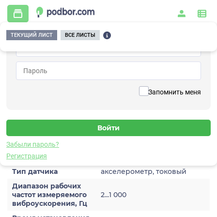
ТЕКУЩИЙ ЛИСТ
ВСЕ ЛИСТЫ
Главная
/
Контрольно-измерительные приборы и автоматика
/
Датчики
/
Виброускорения
/
1A206HA-100(T)
Вернуться к списку
Запомнить меня
1A206HA-100(T)
Датчик виброускорения
Забыли пароль?
Характеристики
Регистрация
Тип датчика
акселерометр, токовый
Диапазон рабочих
частот измеряемого
2...1 000
виброускорения, Гц