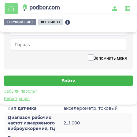
ТЕКУЩИЙ ЛИСТ
ВСЕ ЛИСТЫ
Главная
/
Контрольно-измерительные приборы и автоматика
/
Датчики
/
Виброускорения
/
1A206HA-10(T)
Вернуться к списку
Запомнить меня
1A206HA-10(T)
Датчик виброускорения
Забыли пароль?
Характеристики
Регистрация
Тип датчика
акселерометр, токовый
Диапазон рабочих
частот измеряемого
2...1 000
виброускорения, Гц