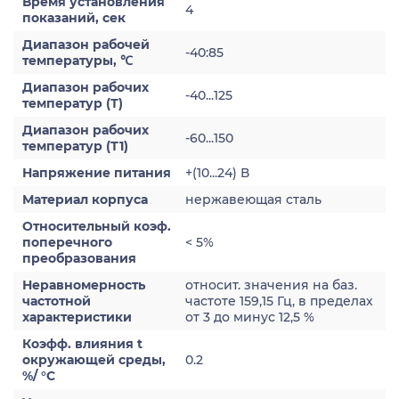
Время установления
4
показаний, сек
Диапазон рабочей
-40:85
температуры, ℃
Диапазон рабочих
-40...125
температур (Т)
Диапазон рабочих
-60...150
температур (Т1)
Напряжение питания
+(10...24) В
Материал корпуса
нержавеющая сталь
Относительный коэф.
поперечного
< 5%
преобразования
Неравномерность
относит. значения на баз.
частотной
частоте 159,15 Гц, в пределах
характеристики
от 3 до минус 12,5 %
Коэфф. влияния t
окружающей среды,
0.2
%/ °С