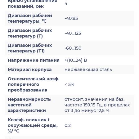
Время установления
4
показаний, сек
Диапазон рабочей
-40:85
температуры, ℃
Диапазон рабочих
-40...125
температур (Т)
Диапазон рабочих
-60...150
температур (Т1)
Напряжение питания
+(10...24) В
Материал корпуса
нержавеющая сталь
Относительный коэф.
поперечного
< 5%
преобразования
Неравномерность
относит. значения на баз.
частотной
частоте 159,15 Гц, в пределах
характеристики
от 3 до минус 12,5 %
Коэфф. влияния t
окружающей среды,
0.2
%/ °С