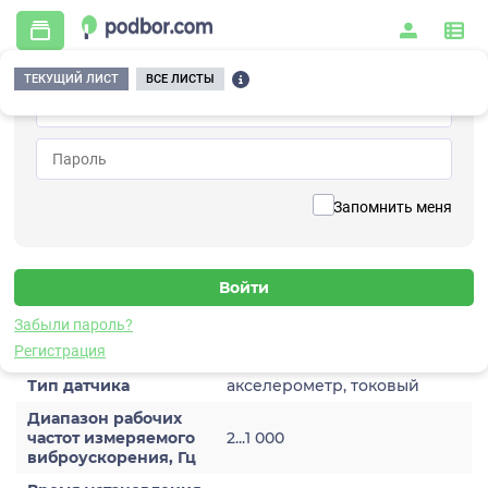
ТЕКУЩИЙ ЛИСТ
ВСЕ ЛИСТЫ
Главная
/
Контрольно-измерительные приборы и автоматика
/
Датчики
/
Виброускорения
/
1A206HH-200(T)
Вернуться к списку
Запомнить меня
1A206HH-200(T)
Датчик виброускорения
Забыли пароль?
Характеристики
Регистрация
Тип датчика
акселерометр, токовый
Диапазон рабочих
частот измеряемого
2...1 000
виброускорения, Гц