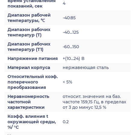
Время установления
4
показаний, сек
Диапазон рабочей
-40:85
температуры, ℃
Диапазон рабочих
-40...125
температур (Т)
Диапазон рабочих
-60...150
температур (Т1)
Напряжение питания
+(10...24) В
Материал корпуса
нержавеющая сталь
Относительный коэф.
поперечного
< 5%
преобразования
Неравномерность
относит. значения на баз.
частотной
частоте 159,15 Гц, в пределах
характеристики
от 3 до минус 12,5 %
Коэфф. влияния t
окружающей среды,
0.2
%/ °С