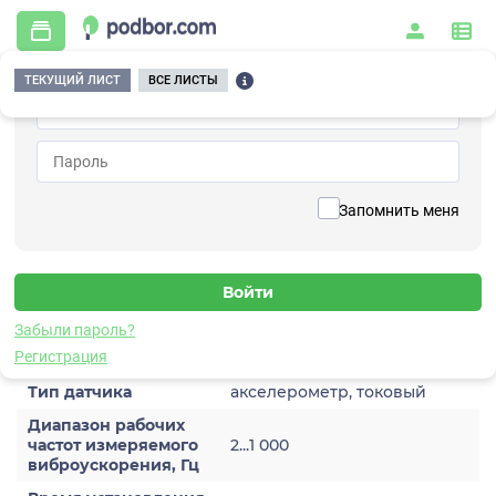
ТЕКУЩИЙ ЛИСТ
ВСЕ ЛИСТЫ
Главная
/
Контрольно-измерительные приборы и автоматика
/
Датчики
/
Виброускорения
/
1A206HH-20(T)
Вернуться к списку
Запомнить меня
1A206HH-20(T)
Датчик виброускорения
Забыли пароль?
Характеристики
Регистрация
Тип датчика
акселерометр, токовый
Диапазон рабочих
частот измеряемого
2...1 000
виброускорения, Гц