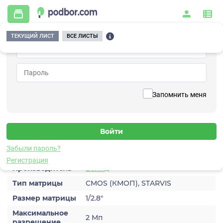
ТЕКУЩИЙ ЛИСТ
ВСЕ ЛИСТЫ
Главная
/
Видеонаблюдение
/
Видеокамеры
/
IP
/
BOLID VCI-528
Вернуться к списку
Запомнить меня
BOLID VCI-528
Видеокамера IP
Характеристики
Забыли пароль?
Регистрация
Производитель
Болид
Тип матрицы
CMOS (КМОП), STARVIS
Размер матрицы
1/2.8″
Максимальное
2 Мп
разрешение