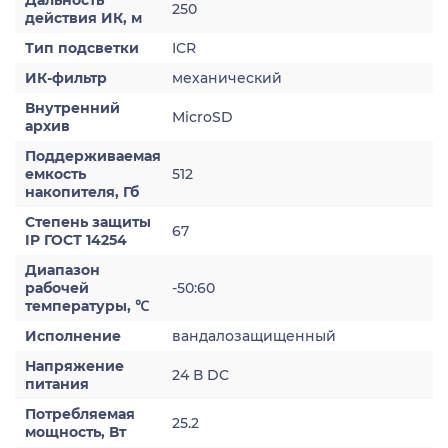
Дальность
250
действия ИК, м
Тип подсветки
ICR
ИК-фильтр
механический
Внутренний
MicroSD
архив
Поддерживаемая
емкость
512
накопителя, Гб
Степень защиты
67
IP ГОСТ 14254
Диапазон
рабочей
-50:60
температуры, ℃
Исполнение
вандалозащищенный
Напряжение
24 В DC
питания
Потребляемая
25.2
мощность, Вт