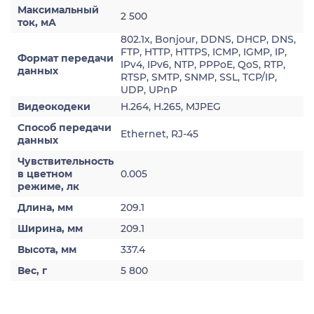
Максимальный
2 500
ток, мА
802.1x, Bonjour, DDNS, DHCP, DNS,
FTP, HTTP, HTTPS, ICMP, IGMP, IP,
Формат передачи
IPv4, IPv6, NTP, PPPoE, QoS, RTP,
данных
RTSP, SMTP, SNMP, SSL, TCP/IP,
UDP, UPnP
Видеокодеки
H.264, H.265, MJPEG
Способ передачи
Ethernet, RJ-45
данных
Чувствительность
в цветном
0.005
режиме, лк
Длина, мм
209.1
Ширина, мм
209.1
Высота, мм
337.4
Вес, г
5 800