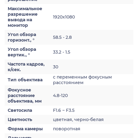
Максимальное
разрешение
1920x1080
вывода на
монитор
Угол обзора
58.5 - 2.8
горизонт., °
Угол обзора
33.2 - 1.5
вертик., °
Частота кадров,
30
к/сек.
с переменным фокусным
Тип объектива
расстоянием
Фокусное
расстояние
4.8-120
объектива, мм
Светосила
F1.6 ~ F3.5
Цветность
цветная, черно-белая
Форма камеры
поворотная