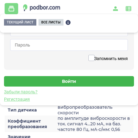
ТЕКУЩИЙ ЛИСТ
ВСЕ ЛИСТЫ
Главная
/
Контрольно-измерительные приборы и автоматика
/
Датчики
/
Виброскорости
/
2A201TA-20(T)
Вернуться к списку
Запомнить меня
2A201TA-20(T)
Датчик виброскороости
Забыли пароль?
Характеристики
Регистрация
вибропреобразователь
Тип датчика
скорости
по амплитуде виброскорости в
Коэффициент
ток. сигнал 4…20 мА, на баз.
преобразования
частоте 80 Гц, мА·с/мм: 0,56
Значение