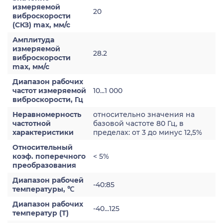
измеряемой
20
виброскорости
(СКЗ) max, мм/с
Амплитуда
измеряемой
28.2
виброскорости
max, мм/с
Диапазон рабочих
частот измеряемой
10...1 000
виброскорости, Гц
Неравномерность
относительно значения на
частотной
базовой частоте 80 Гц, в
характеристики
пределах: от 3 до минус 12,5%
Относительный
коэф. поперечного
< 5%
преобразования
Диапазон рабочей
-40:85
температуры, ℃
Диапазон рабочих
-40...125
температур (Т)