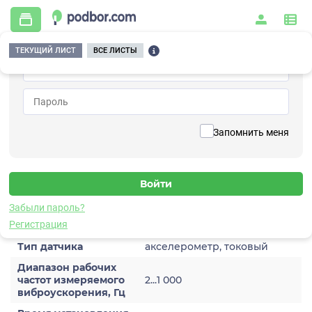
ТЕКУЩИЙ ЛИСТ
ВСЕ ЛИСТЫ
Главная
/
Контрольно-измерительные приборы и автоматика
/
Датчики
/
Виброускорения
/
1A204HA-200(T)
Вернуться к списку
Запомнить меня
1A204HA-200(T)
Датчик виброускорения
Забыли пароль?
Характеристики
Регистрация
Тип датчика
акселерометр, токовый
Диапазон рабочих
частот измеряемого
2...1 000
виброускорения, Гц