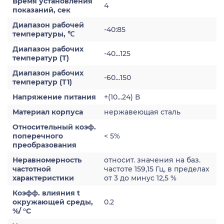
Время установления
4
показаний, сек
Диапазон рабочей
-40:85
температуры, ℃
Диапазон рабочих
-40...125
температур (Т)
Диапазон рабочих
-60...150
температур (Т1)
Напряжение питания
+(10...24) В
Материал корпуса
нержавеющая сталь
Относительный коэф.
поперечного
< 5%
преобразования
Неравномерность
относит. значения на баз.
частотной
частоте 159,15 Гц, в пределах
характеристики
от 3 до минус 12,5 %
Коэфф. влияния t
окружающей среды,
0.2
%/ °С