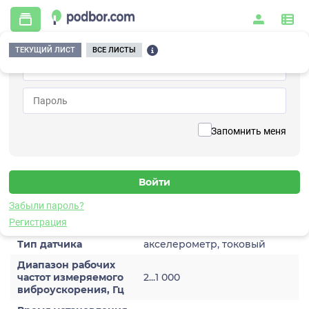
ТЕКУЩИЙ ЛИСТ
ВСЕ ЛИСТЫ
Главная
/
Контрольно-измерительные приборы и автоматика
/
Датчики
/
Виброускорения
/
1A202TA-100(T)
Вернуться к списку
Запомнить меня
1A202TA-100(T)
Датчик виброускорения
Забыли пароль?
Характеристики
Регистрация
Тип датчика
акселерометр, токовый
Диапазон рабочих
частот измеряемого
2...1 000
виброускорения, Гц