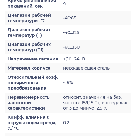
Время установления
4
показаний, сек
Диапазон рабочей
-40:85
температуры, ℃
Диапазон рабочих
-40...125
температур (Т)
Диапазон рабочих
-60...150
температур (Т1)
Напряжение питания
+(10...24) В
Материал корпуса
нержавеющая сталь
Относительный коэф.
поперечного
< 5%
преобразования
Неравномерность
относит. значения на баз.
частотной
частоте 159,15 Гц, в пределах
характеристики
от 3 до минус 12,5 %
Коэфф. влияния t
окружающей среды,
0.2
%/ °С