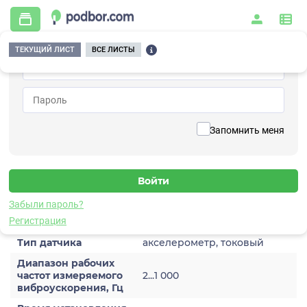
ТЕКУЩИЙ ЛИСТ
ВСЕ ЛИСТЫ
Главная
/
Контрольно-измерительные приборы и автоматика
/
Датчики
/
Виброускорения
/
1A202TA-200(T)
Вернуться к списку
Запомнить меня
1A202TA-200(T)
Датчик виброускорения
Забыли пароль?
Характеристики
Регистрация
Тип датчика
акселерометр, токовый
Диапазон рабочих
частот измеряемого
2...1 000
виброускорения, Гц