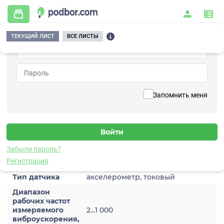
ТЕКУЩИЙ ЛИСТ
ВСЕ ЛИСТЫ
Главная
/
Контрольно-измерительные приборы и автоматика
/
Датчики
/
Виброускорения
/
1A202TM-20(T)
Вернуться к списку
Запомнить меня
1A202TM-20(T)
Датчик виброускорения
Забыли пароль?
Характеристики
Регистрация
Тип датчика
акселерометр, токовый
Диапазон
рабочих частот
измеряемого
2...1 000
виброускорения,