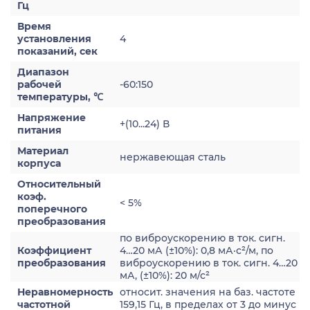
Гц
Время
установления
4
показаний, сек
Диапазон
рабочей
-60:150
температуры, ℃
Напряжение
+(10...24) В
питания
Материал
нержавеющая сталь
корпуса
Относительный
коэф.
< 5%
поперечного
преобразования
по виброускорению в ток. сигн.
Коэффициент
4…20 мА (±10%): 0,8 мА·с²/м, по
преобразования
виброускорению в ток. сигн. 4…20
мА, (±10%): 20 м/с²
Неравномерность
относит. значения на баз. частоте
частотной
159,15 Гц, в пределах от 3 до минус