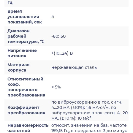
Гц
Время
установления
4
показаний, сек
Диапазон
рабочей
-60:150
температуры, ℃
Напряжение
+(10...24) В
питания
Материал
нержавеющая сталь
корпуса
Относительный
коэф.
< 5%
поперечного
преобразования
по виброускорению в ток. сигн.
Коэффициент
4…20 мА (±10%): 1,6 мА·с²/м, по
преобразования
виброускорению в ток. сигн. 4…20
мА, (± 10 %): 10 м/с²
Неравномерность
относит. значения на баз. частоте
частотной
159,15 Гц, в пределах от 3 до минус