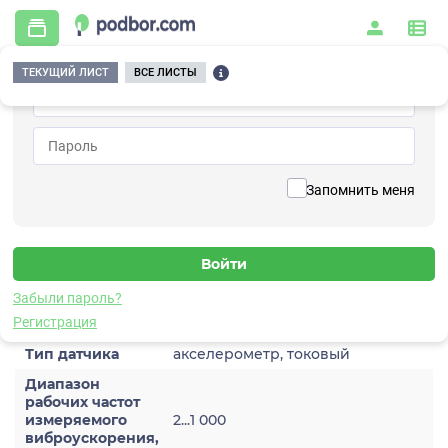
ТЕКУЩИЙ ЛИСТ
ВСЕ ЛИСТЫ
Главная
/
Контрольно-измерительные приборы и автоматика
/
Датчики
/
Виброускорения
/
1A202TM-10(T)
Вернуться к списку
Запомнить меня
1A202TM-10(T)
Датчик виброускорения
Забыли пароль?
Характеристики
Регистрация
Тип датчика
акселерометр, токовый
Диапазон
рабочих частот
измеряемого
2...1 000
виброускорения,