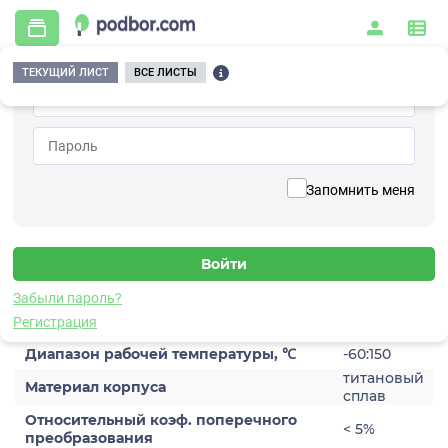
ТЕКУЩИЙ ЛИСТ
ВСЕ ЛИСТЫ
Главная
/
Контрольно-измерительные приборы и автоматика
/
Датчики
/
Виброускорения
/
1C101TB-01
Вернуться к списку
Запомнить меня
1C101TB-01
Датчик виброускорения
Забыли пароль?
Характеристики
Регистрация
Диапазон рабочей температуры, ℃
-60:150
титановый
Материал корпуса
сплав
Относительный коэф. поперечного
< 5%
преобразования