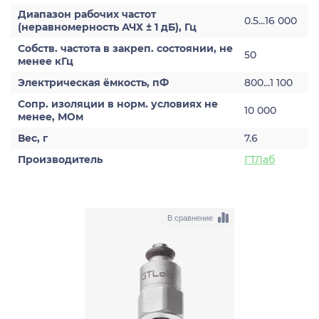
Диапазон рабочих частот
0.5...16 000
(неравномерность АЧХ ± 1 дБ), Гц
Собств. частота в закреп. состоянии, не
50
менее кГц
Электрическая ёмкость, пФ
800...1 100
Сопр. изоляции в норм. условиях не
10 000
менее, МОм
Вес, г
7.6
Производитель
ГТЛаб
В сравнение