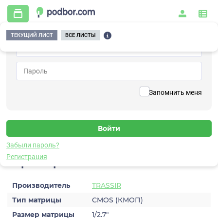
ТЕКУЩИЙ ЛИСТ
ВСЕ ЛИСТЫ
Главная
/
Видеонаблюдение
/
Видеокамеры
/
IP
/
TRASSIR TR-D3121IR2W v3 (2.8 мм)
Вернуться к списку
Запомнить меня
TRASSIR TR-D3121IR2W v3 (2.8
мм)
Видеокамера IP
Забыли пароль?
Регистрация
Характеристики
Производитель
TRASSIR
Тип матрицы
CMOS (КМОП)
Размер матрицы
1/2.7″