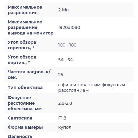
Максимальное
2 Мп
разрешение
Максимальное
разрешение
1920x1080
вывода на монитор
Угол обзора
100 - 100
горизонт., °
Угол обзора
54 - 54
вертик., °
Частота кадров, к/
25
сек.
с фиксированным фокусным
Тип объектива
расстоянием
Фокусное
расстояние
2.8-2.8
объектива, мм
Светосила
F1.8
Форма камеры
купол
Дальность