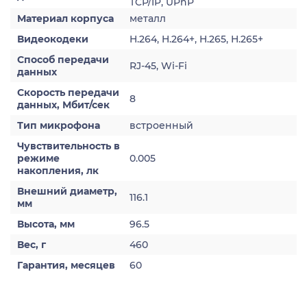
TCP/IP, UPnP
Материал корпуса
металл
Видеокодеки
H.264, H.264+, H.265, H.265+
Способ передачи
RJ-45, Wi-Fi
данных
Скорость передачи
8
данных, Мбит/сек
Тип микрофона
встроенный
Чувствительность в
режиме
0.005
накопления, лк
Внешний диаметр,
116.1
мм
Высота, мм
96.5
Вес, г
460
Гарантия, месяцев
60