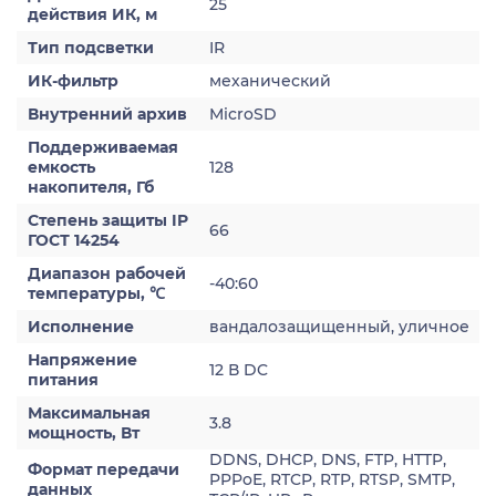
25
действия ИК, м
Тип подсветки
IR
ИК-фильтр
механический
Внутренний архив
MicroSD
Поддерживаемая
емкость
128
накопителя, Гб
Степень защиты IP
66
ГОСТ 14254
Диапазон рабочей
-40:60
температуры, ℃
Исполнение
вандалозащищенный, уличное
Напряжение
12 В DC
питания
Максимальная
3.8
мощность, Вт
DDNS, DHCP, DNS, FTP, HTTP,
Формат передачи
PPPoE, RTCP, RTP, RTSP, SMTP,
данных