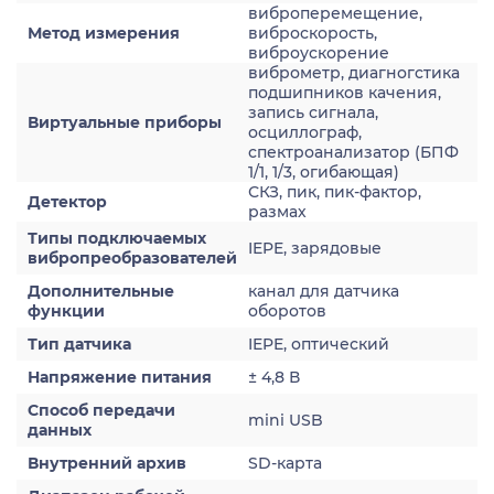
виброперемещение,
Метод измерения
виброскорость,
виброускорение
виброметр, диагногстика
подшипников качения,
запись сигнала,
Виртуальные приборы
осциллограф,
спектроанализатор (БПФ
1/1, 1/3, огибающая)
СКЗ, пик, пик-фактор,
Детектор
размах
Типы подключаемых
IEPE, зарядовые
вибропреобразователей
Дополнительные
канал для датчика
функции
оборотов
Тип датчика
IEPE, оптический
Напряжение питания
± 4,8 В
Способ передачи
mini USB
данных
Внутренний архив
SD-карта