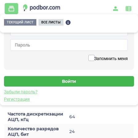
ТЕКУЩИЙ ЛИСТ
ВСЕ ЛИСТЫ
Главная
/
Контрольно-измерительные приборы и автоматика
/
Измерительное оборудование
/
Измерительные устройства
/
Виброметры
/
D141
Вернуться к списку
Запомнить меня
D141
Виброметр
Забыли пароль?
Характеристики
Регистрация
Частота дискретизации
64
АЦП, кГц
Количество разрядов
24
АЦП, бит