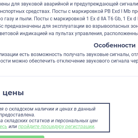
ены для звуковой аварийной и предупреждающей сигнализ
нспортных средствах. Посты с маркировкой PB Exd I Mb п
газу и пыли. Посты с маркировкой 1 Ex d IIА Т6 Gb, 1 Ex d IIB 
 T6 Gc предназначены для эксплуатации во взрывоопасных з
световой индикацией на пультах управления, расположенны
Особенности
ализации есть возможность получать звуковые сигналы, о
ости можно обеспечить отключение звукового сигнала чер
и цены
 о складском наличии и ценах в данный
предоставлена.
а складских остатков и персональных цен
есь
или
пройдите процедуру регистрации
.