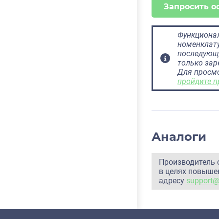
Запросить о
Функционал
номенклату
последующ
только за
Для просм
пройдите п
Аналоги
Производитель 
в целях повышен
адресу
support