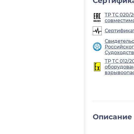
Сертифика
ТР ТС 020/
совместимо
Сертифика
Свидетельс
Российског
Судоходств
ТР ТС 012/2
оборудован
взрывоопа
Описание