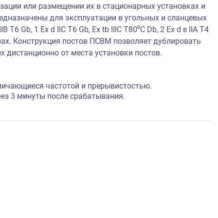
ации или размещении их в стационарных установках и
редназначены для эксплуатации в угольных и сланцевых
Т6 Gb, 1 Ex d IIC Т6 Gb, Ex tb IIIC T80⁰C Db, 2 Ех d e IIA T4
онах. Конструкция постов ПСВМ позволяет дублировать
х дистанционно от места установки постов.
тличающиеся частотой и прерывистостью.
ез 3 минуты после срабатывания.