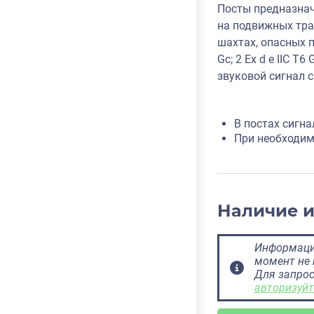
Посты предназнач
на подвижных тра
шахтах, опасных по 
Gc; 2 Ех d e IIC
звуковой сигнал 
В постах сигн
При необходим
Наличие 
Информация
момент не 
Для запрос
авторизуйт