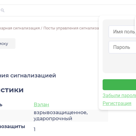
жарная сигнализация
/
Посты управления сигнализацией
/
ПСВ-З
иску
ния сигнализацией
истики
Забыли парол
Регистрация
ь
Вэлан
взрывозащищенное,
ударопрочный
возащиты
1