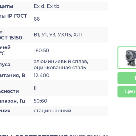
ащиты
Ex d, Ex tb
ты IP ГОСТ
66
е
В1, У1, У3, УХЛ5, ХЛ1
СТ 15150
очей
-60:50
 ℃
алюминиевый сплав,
пуса
оцинкованная сталь
итания, В
12:400
II
асности
Цен
пазон, Гц
50:60
ения
стационарный