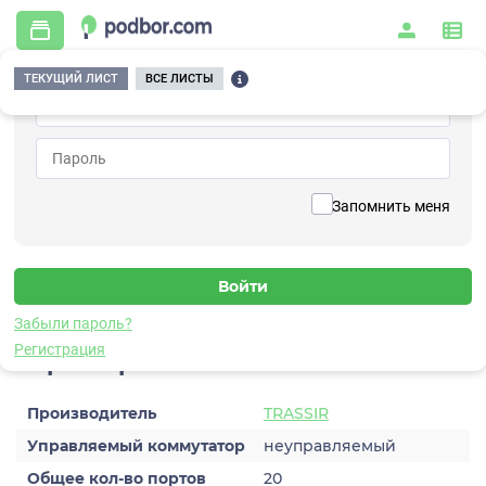
ТЕКУЩИЙ ЛИСТ
ВСЕ ЛИСТЫ
Главная
/
Видеонаблюдение
/
Коммутаторы
/
с PoE
/
TRASSIR TR-NS14202S-185-16PoE
Вернуться к списку
Запомнить меня
TRASSIR TR-NS14202S-185-
16PoE
Коммутатор с PoE
Забыли пароль?
Регистрация
Характеристики
Производитель
TRASSIR
Управляемый коммутатор
неуправляемый
Общее кол-во портов
20