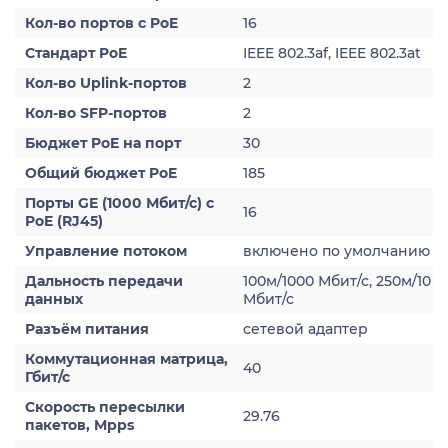
Кол-во портов с PoE
16
Стандарт PoE
IEEE 802.3af, IEEE 802.3at
Кол-во Uplink-портов
2
Кол-во SFP-портов
2
Бюджет PoE на порт
30
Общий бюджет PoE
185
Порты GE (1000 Мбит/с) с
16
PoE (RJ45)
Управление потоком
включено по умолчанию
Дальность передачи
100м/1000 Мбит/с, 250м/10
данных
Мбит/с
Разъём питания
сетевой адаптер
Коммутационная матрица,
40
Гбит/с
Скорость пересылки
29.76
пакетов, Mpps