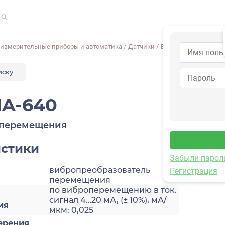
-измерительные приборы и автоматика
/
Датчики
/
Виброперемещения
иску
A-640
оперемещения
истики
Забыли парол
вибропреобразователь
Регистрация
перемещения
по виброперемещению в ток.
сигнал 4…20 мА, (± 10%), мА/
ия
мкм: 0,025
ерения