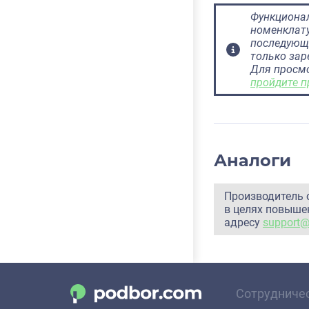
Функционал
номенклату
последующ
только за
Для просм
пройдите п
Аналоги
Производитель 
в целях повышен
адресу
support
Сотрудниче