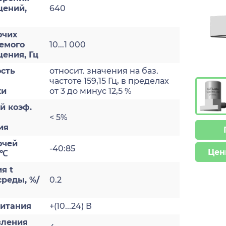
ений,
640
очих
емого
10...1 000
ения, Гц
сть
относит. значения на баз.
частоте 159,15 Гц, в пределах
ки
от 3 до минус 12,5 %
й коэф.
< 5%
ия
очей
-40:85
Цен
 ℃
я t
реды, %/
0.2
итания
+(10...24) В
вления