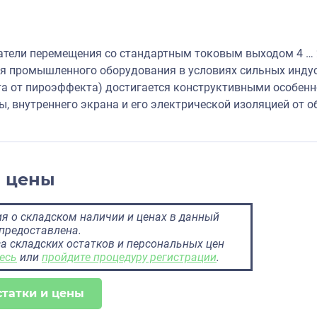
тели перемещения со стандартным токовым выходом 4 … 
я промышленного оборудования в условиях сильных инду
та от пироэффекта) достигается конструктивными особенн
ы, внутреннего экрана и его электрической изоляцией от о
и цены
 о складском наличии и ценах в данный
предоставлена.
а складских остатков и персональных цен
есь
или
пройдите процедуру регистрации
.
статки и цены