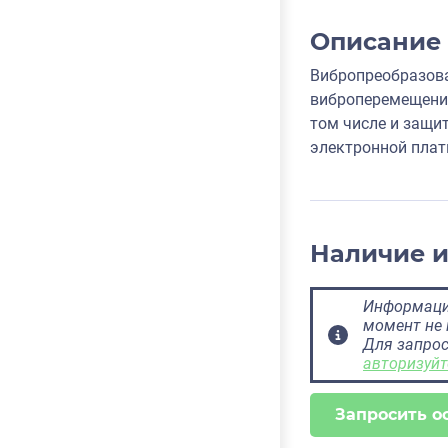
Описание
Вибропреобразова
виброперемещени
том числе и защи
электронной плат
Наличие 
Информация
момент не 
Для запрос
авторизуйт
Запросить о