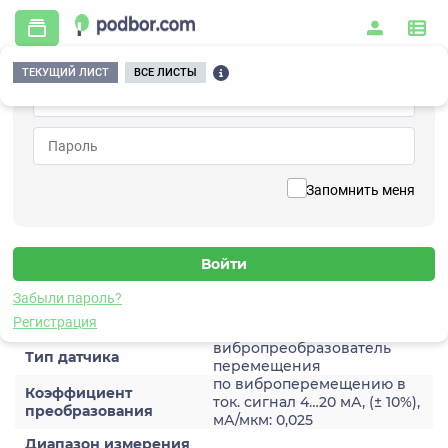
ТЕКУЩИЙ ЛИСТ
ВСЕ ЛИСТЫ
Главная
/
Контрольно-измерительные приборы и автоматика
/
Датчики
/
Виброперемещения
/
3A201TH-640
Вернуться к списку
Запомнить меня
3A201TH-640
Датчик виброперемещения
Забыли пароль?
Характеристики
Регистрация
вибропреобразователь
Тип датчика
перемещения
по виброперемещению в
Коэффициент
ток. сигнал 4…20 мА, (± 10%),
преобразования
мА/мкм: 0,025
Диапазон измерения