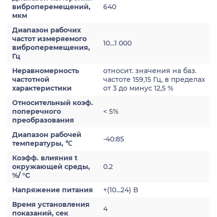
виброперемещений,
640
мкм
Диапазон рабочих
частот измеряемого
10...1 000
виброперемещения,
Гц
Неравномерность
относит. значения на баз.
частотной
частоте 159,15 Гц, в пределах
характеристики
от 3 до минус 12,5 %
Относительный коэф.
поперечного
< 5%
преобразования
Диапазон рабочей
-40:85
температуры, ℃
Коэфф. влияния t
окружающей среды,
0.2
%/ °С
Напряжение питания
+(10...24) В
Время установления
4
показаний, сек