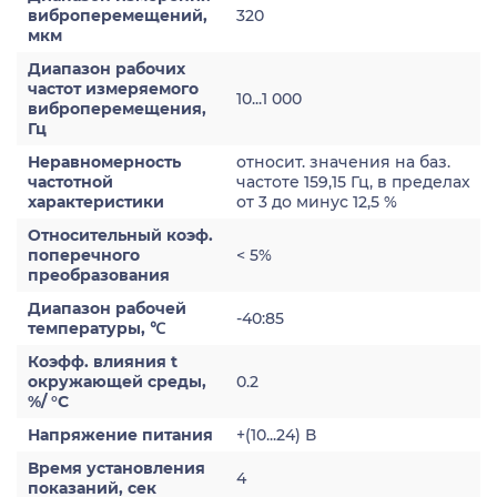
виброперемещений,
320
мкм
Диапазон рабочих
частот измеряемого
10...1 000
виброперемещения,
Гц
Неравномерность
относит. значения на баз.
частотной
частоте 159,15 Гц, в пределах
характеристики
от 3 до минус 12,5 %
Относительный коэф.
поперечного
< 5%
преобразования
Диапазон рабочей
-40:85
температуры, ℃
Коэфф. влияния t
окружающей среды,
0.2
%/ °С
Напряжение питания
+(10...24) В
Время установления
4
показаний, сек