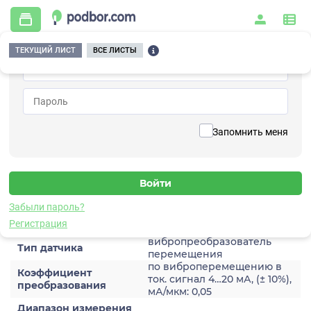
ТЕКУЩИЙ ЛИСТ
ВСЕ ЛИСТЫ
Главная
/
Контрольно-измерительные приборы и автоматика
/
Датчики
/
Виброперемещения
/
3A201TH-320
Вернуться к списку
Запомнить меня
3A201TH-320
Датчик виброперемещения
Забыли пароль?
Характеристики
Регистрация
вибропреобразователь
Тип датчика
перемещения
по виброперемещению в
Коэффициент
ток. сигнал 4…20 мА, (± 10%),
преобразования
мА/мкм: 0,05
Диапазон измерения