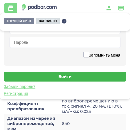
ТЕКУЩИЙ ЛИСТ
ВСЕ ЛИСТЫ
Главная
/
Контрольно-измерительные приборы и автоматика
/
Датчики
/
Виброперемещения
/
3A201TM-640
Вернуться к списку
Запомнить меня
3A201TM-640
Датчик виброперемещения
Забыли пароль?
Характеристики
Регистрация
по виброперемещению в
Коэффициент
ток. сигнал 4…20 мА, (± 10%),
преобразования
мА/мкм: 0,025
Диапазон измерения
виброперемещений,
640
мкм