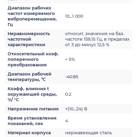
Диапазон рабочих
частот измеряемого
10...1 000
виброперемещения,
Гц
Неравномерность
относит. значения на баз.
частотной
частоте 159,15 Гц, в пределах
характеристики
от 3 до минус 12,5 %
Относительный коэф.
поперечного
< 5%
преобразования
Диапазон рабочей
-40:85
температуры, ℃
Коэфф. влияния t
окружающей среды,
0.2
%/ °С
Напряжение питания
+(10...24) В
Время установления
4
показаний, сек
Материал корпуса
нержавеющая сталь