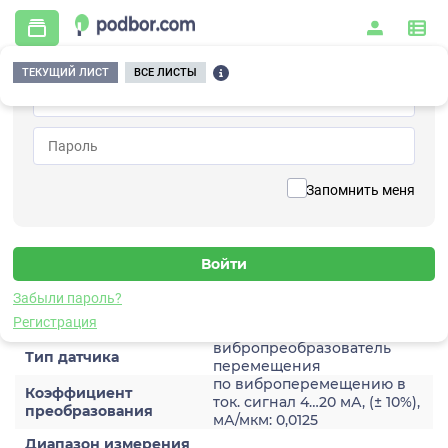
ТЕКУЩИЙ ЛИСТ
ВСЕ ЛИСТЫ
Главная
/
Контрольно-измерительные приборы и автоматика
/
Датчики
/
Виброперемещения
/
3A205HA-1280
Вернуться к списку
Запомнить меня
3A205HA-1280
Датчик виброперемещения
Забыли пароль?
Характеристики
Регистрация
вибропреобразователь
Тип датчика
перемещения
по виброперемещению в
Коэффициент
ток. сигнал 4…20 мА, (± 10%),
преобразования
мА/мкм: 0,0125
Диапазон измерения