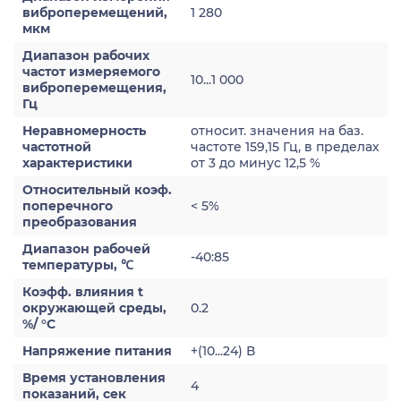
виброперемещений,
1 280
мкм
Диапазон рабочих
частот измеряемого
10...1 000
виброперемещения,
Гц
Неравномерность
относит. значения на баз.
частотной
частоте 159,15 Гц, в пределах
характеристики
от 3 до минус 12,5 %
Относительный коэф.
поперечного
< 5%
преобразования
Диапазон рабочей
-40:85
температуры, ℃
Коэфф. влияния t
окружающей среды,
0.2
%/ °С
Напряжение питания
+(10...24) В
Время установления
4
показаний, сек